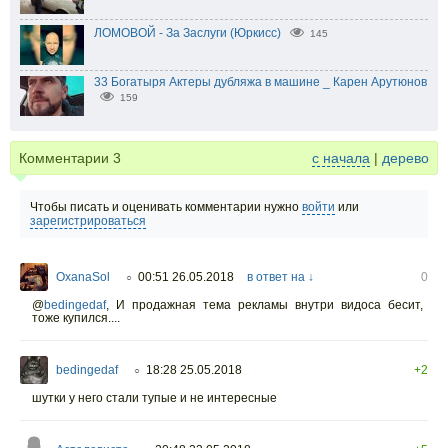
ЛОМОВОЙ - За Заслуги (Юркисс)
145
33 Богатыря Актеры дубляжа в машине _ Карен Арутюнов
159
Комментарии
3
с начала
|
дерево
Чтобы писать и оценивать комментарии нужно
войти
или
зарегистрироваться
OxanaSol
00:51 26.05.2018
в ответ на ↓
0
○
@
bedingedaf
,
И продажная тема рекламы внутри видоса бесит,
тоже купился....
bedingedaf
18:28 25.05.2018
+2
○
шутки у него стали тупые и не интересные