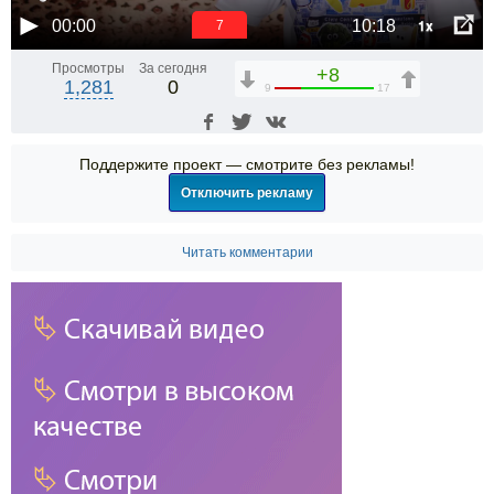
1x
00:00
10:18
6
Просмотры
За сегодня
+8
1,281
0
9
17
Поддержите проект — смотрите без рекламы!
Отключить рекламу
Читать комментарии