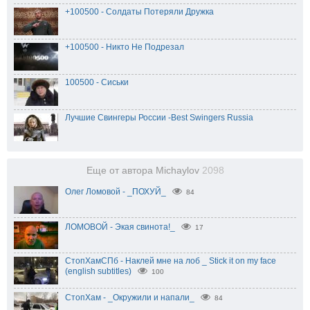
+100500 - Солдаты Потеряли Дружка
+100500 - Никто Не Подрезал
100500 - Сиськи
Лучшие Свингеры России -Best Swingers Russia
Еще от автора Michaylov
2098
Олег Ломовой - _ПОХУЙ_
84
ЛОМОВОЙ - Экая свинота!_
17
СтопХамСПб - Наклей мне на лоб _ Stick it on my face
(english subtitles)
100
СтопХам - _Окружили и напали_
84