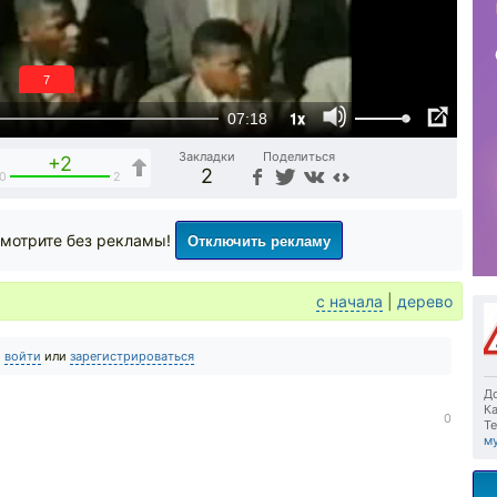
6
1x
07:18
Закладки
Поделиться
+2
2
0
2
Отключить рекламу
мотрите без рекламы!
с начала
|
дерево
о
войти
или
зарегистрироваться
До
Ка
0
Те
м