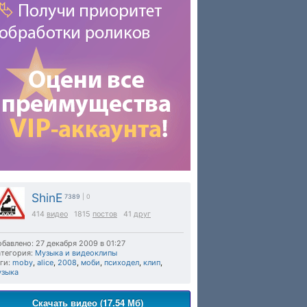
ShinE
7389
| 0
414
видео
1815
постов
41
друг
бавлено: 27 декабря 2009 в 01:27
тегория:
Музыка и видеоклипы
ги:
moby
,
alice
,
2008
,
моби
,
психодел
,
клип
,
узыка
Скачать видео (17.54 Мб)