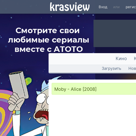
Вход
или
реги
Кино
Загрузить
Нов
Moby - Alice [2008]