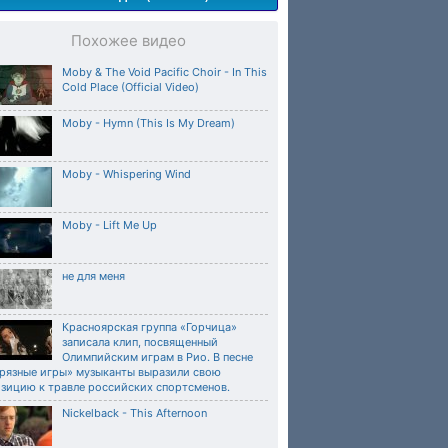
Похожее видео
Moby & The Void Pacific Choir - In This
Cold Place (Official Video)
Moby - Hymn (This Is My Dream)
Moby - Whispering Wind
Moby - Lift Me Up
не для меня
Красноярская группа «Горчица»
записала клип, посвященный
Олимпийским играм в Рио. В песне
Грязные игры» музыканты выразили свою
озицию к травле российских спортсменов.
Nickelback - This Afternoon