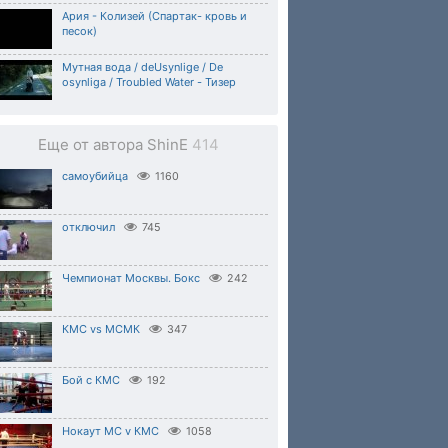
Ария - Колизей (Спартак- кровь и
песок)
Мутная вода / deUsynlige / De
osynliga / Troubled Water - Тизер
Еще от автора ShinE
414
самоубийца
1160
отключил
745
Чемпионат Москвы. Бокс
242
КМС vs МСМК
347
Бой с КМС
192
Нокаут МС v КМС
1058