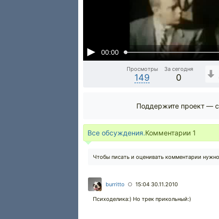
00:00
Просмотры
За сегодня
149
0
Поддержите проект — с
Все обсуждения.
Комментарии
1
Чтобы писать и оценивать комментарии нужн
burritto
15:04 30.11.2010
○
Психоделика:) Но трек прикольный:)