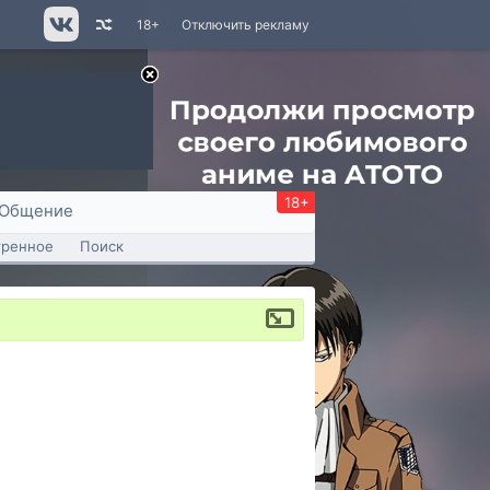
18+
Отключить рекламу
18+
Общение
тренное
Поиск