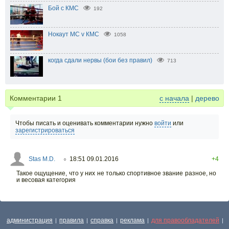
Бой с КМС
192
Нокаут МС v КМС
1058
когда сдали нервы (бои без правил)
713
Комментарии
1
с начала
|
дерево
Чтобы писать и оценивать комментарии нужно
войти
или
зарегистрироваться
Stas M.D.
18:51 09.01.2016
+4
○
Такое ощущение, что у них не только спортивное звание разное, но
и весовая категория
администрация
правила
справка
реклама
для правообладателей
|
|
|
|
|