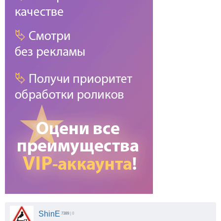
ShinE
7389
| 0