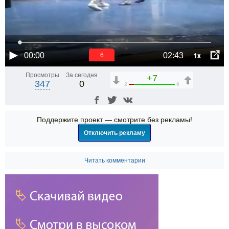
1x
00:00
02:43
6
Просмотры
За сегодня
+7
347
0
2
9
Поддержите проект — смотрите без рекламы!
Отключить рекламу
Читать комментарии