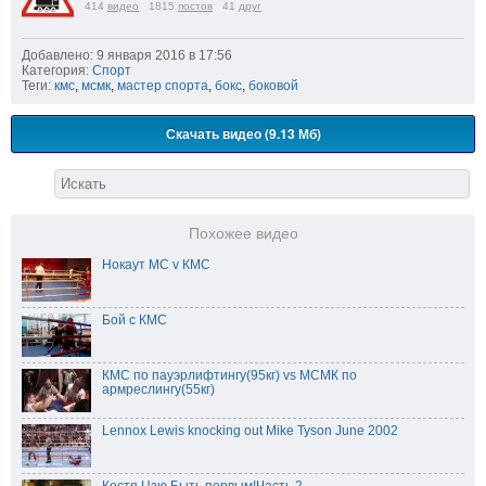
414
видео
1815
постов
41
друг
Добавлено: 9 января 2016 в 17:56
Категория:
Спорт
Теги:
кмс
,
мсмк
,
мастер спорта
,
бокс
,
боковой
Скачать видео (9.13 Мб)
Похожее видео
Нокаут МС v КМС
Бой с КМС
КМС по пауэрлифтингу(95кг) vs МСМК по
армреслингу(55кг)
Lennox Lewis knocking out Mike Tyson June 2002