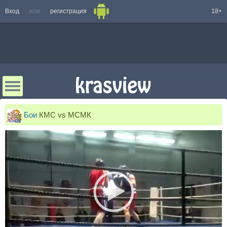
Вход
или
регистрация
18+
Бои
КМС vs МСМК