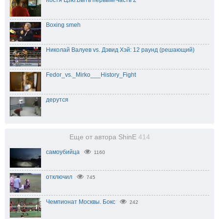
Костя Цзю.Быть первым!Часть 2
Boxing smeh
Николай Валуев vs. Дэвид Хэй: 12 раунд (решающий)
Fedor_vs._Mirko___History_Fight
дерутся
Еще от автора ShinE
414
самоубийца
1160
отключил
745
Чемпионат Москвы. Бокс
242