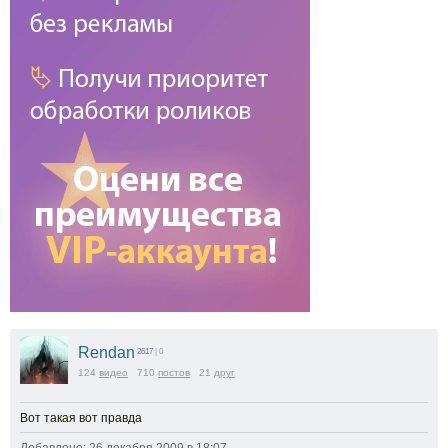
Rendan
2617
| 0
124
видео
710
постов
21
друг
Вот такая вот правда
Добавлено: 26 декабря 2009 в 18:07