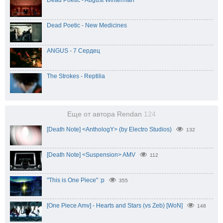
Dead Poetic - New Medicines
ANGUS - 7 Сердец
The Strokes - Reptilia
Еще от автора Rendan
124
[Death Note] <AnthologY> (by Electro Studios)
132
[Death Note] <Suspension> AMV
112
"This is One Piece" :p
355
[One Piece Amv] - Hearts and Stars (vs Zeb) [WoN]
148