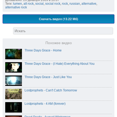
Теги:
lumen
,
alt rock
,
social
,
social rock
,
rock
,
russian
,
alternative
,
alternative rock
Скачать видео (13.22 Мб)
Похожее видео
Three Days Grace - Home
Three Days Grace - (I Hate) Everything About You
Three Days Grace - Just Like You
Lostprophets - Can't Catch Tomorrow
Lostprophets - 4 AM (forever)
Dead Poetic - August Winterman