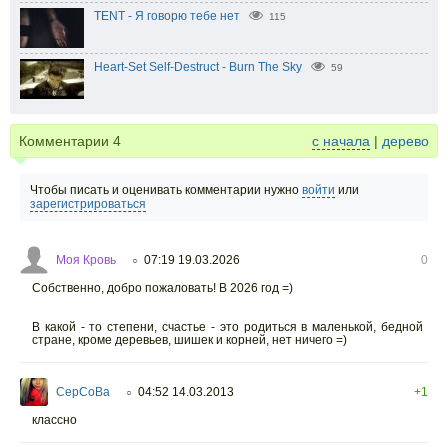
TENT - Я говорю тебе нет
115
Heart-Set Self-Destruct - Burn The Sky
59
Комментарии
4
с начала
|
дерево
Чтобы писать и оценивать комментарии нужно
войти
или
зарегистрироваться
Моя Кровь
07:19 19.03.2026
0
○
Собственно, добро пожаловать! В 2026 год =)
В какой - то степени, счастье - это родиться в маленькой, бедной
стране, кроме деревьев, шишек и корней, нет ничего =)
CepCoBa
04:52 14.03.2013
+1
○
классно