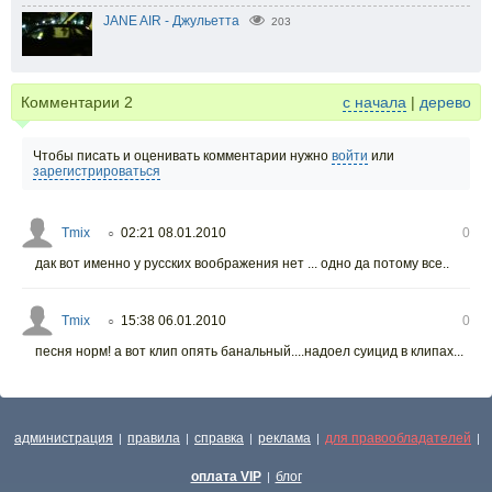
JANE AIR - Джульетта
203
Комментарии
2
с начала
|
дерево
Чтобы писать и оценивать комментарии нужно
войти
или
зарегистрироваться
Tmix
02:21 08.01.2010
0
○
дак вот именно у русских воображения нет ... одно да потому все..
Tmix
15:38 06.01.2010
0
○
песня норм! а вот клип опять банальный....надоел суицид в клипах...
администрация
правила
справка
реклама
для правообладателей
|
|
|
|
|
оплата VIP
блог
|