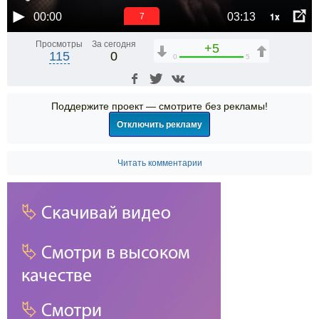
1x
00:00
03:13
6
Просмотры
За сегодня
+5
115
0
0
5
Поддержите проект — смотрите без рекламы!
Отключить рекламу
Читать комментарии