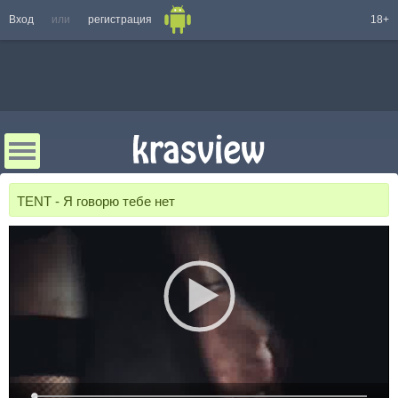
Вход
или
регистрация
18+
TENT - Я говорю тебе нет