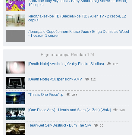
Большое шоу Акулёнка / Baby Shark's Big Show! - 1 сезон,
19 серия
Инопланетное ТВ (Внеземное ТВ) / Alien TV - 2 сезон, 12
серия
Легенда о Серебряном Клыке Уиде / Ginga Densetsu Weed
- 1 сезон, 1 серия
Еще от автора Rendan
124
[Death Note] <AnthologY> (by Electro Studios)
132
[Death Note] <Suspension> AMV
112
"This is One Piece" :p
355
[One Piece Amv] - Hearts and Stars (vs Zeb) [WoN]
148
Heart-Set Self-Destruct - Burn The Sky
59