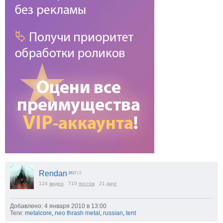
Rendan
2617
| 0
124
видео
710
постов
21
друг
Добавлено: 4 января 2010 в 13:00
Теги:
metalcore
,
neo thrash metal
,
russian
,
tent