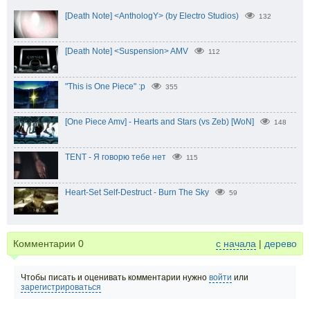
[Death Note] <AnthologY> (by Electro Studios)
132
[Death Note] <Suspension> AMV
112
"This is One Piece" :p
355
[One Piece Amv] - Hearts and Stars (vs Zeb) [WoN]
148
TENT - Я говорю тебе нет
115
Heart-Set Self-Destruct - Burn The Sky
59
Комментарии
0
с начала
|
дерево
Чтобы писать и оценивать комментарии нужно
войти
или
зарегистрироваться