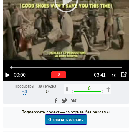
1x
00:00
03:41
6
Просмотры
За сегодня
+6
84
0
0
6
Поддержите проект — смотрите без рекламы!
Отключить рекламу