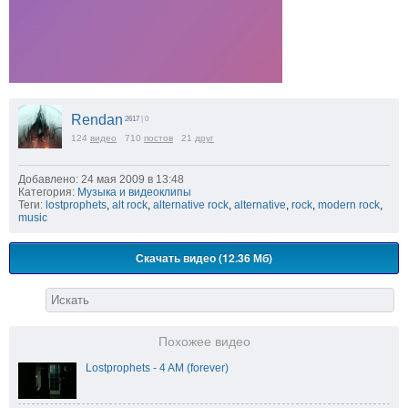
Rendan
2617
| 0
124
видео
710
постов
21
друг
Добавлено: 24 мая 2009 в 13:48
Категория:
Музыка и видеоклипы
Теги:
lostprophets
,
alt rock
,
alternative rock
,
alternative
,
rock
,
modern rock
,
music
Скачать видео (12.36 Мб)
Похожее видео
Lostprophets - 4 AM (forever)