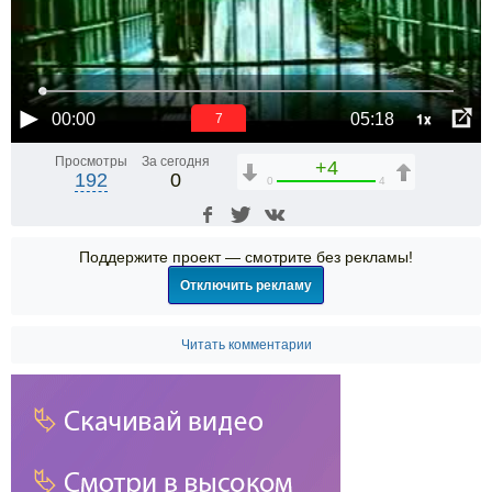
1x
00:00
05:18
6
Просмотры
За сегодня
+4
192
0
0
4
Поддержите проект — смотрите без рекламы!
Отключить рекламу
Читать комментарии