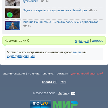
туркменски.
24
Одна из старейших студий неона в Нью-Йорке
68
Мнение Вашингтона. Высылка российских дипломатов.
92
Комментарии
0
с начала
|
дерево
Чтобы писать и оценивать комментарии нужно
войти
или
зарегистрироваться
администрация
правила
справка
реклама
для правообладателей
|
|
|
|
|
оплата VIP
блог
|
Инфон
© 2008-2026 ООО «
»