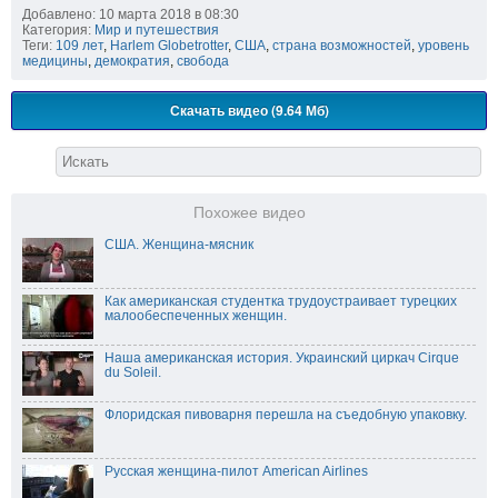
Добавлено: 10 марта 2018 в 08:30
Категория:
Мир и путешествия
Теги:
109 лет
,
Harlem Globetrotter
,
США
,
страна возможностей
,
уровень
медицины
,
демократия
,
свобода
Скачать видео (9.64 Мб)
Похожее видео
США. Женщина-мясник
Как американская студентка трудоустраивает турецких
малообеспеченных женщин.
Наша американская история. Украинский циркач Cirque
du Soleil.
Флоридская пивоварня перешла на съедобную упаковку.
Русская женщина-пилот American Airlines