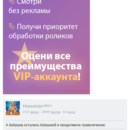
Hanuman
11373
| 0
3747
видео
26568
постов
62
друга
А бабушка осталась бабушкой и продолжила траволечение.