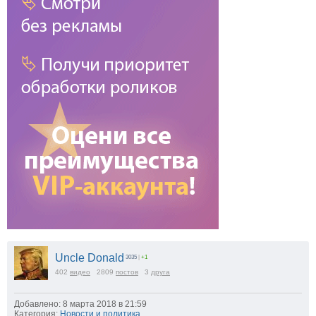
Uncle Donald
3035
|
+1
402
видео
2809
постов
3
друга
Добавлено: 8 марта 2018 в 21:59
Категория:
Новости и политика