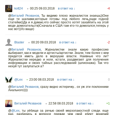
kott24
00:25 09.03.2018
в ответ на ↓
-4
○
@
Виталий Резванов
,
Ты видимо плохо журналисток знаешь))Они
еще те шалавки,которые готовы под любого лечь,ради годной
статейки))Да и я думаю,что сейчас просто хотят захайпить на этой
моде домогательств)Сначала в США там кто-то домогался,теперь у
нас вот))Хз ваще)
Blaster
00:20 09.03.2018
в ответ на ↓
-2
○
@
Виталий Резванов
,
Журналистки знали какую профессию
выбирают, как и модели и артисты/артистки. Знали, тем более с кем
придется иметь дело в верхушке власти. Наивные что ли?
Журналистки нередко и ноги, кстати, раздвигают для получения
информации и своих тайных расследований (шпионажа). Так что
нехуй тут залупаться а?
@Lex
23:00 08.03.2018
в ответ на ↓
0
•
@
Виталий Резванов
,
сразу видно истеричку... ох уж эти поклонники
Анального))))
Виталий Резванов
22:58 08.03.2018
в ответ на ↓
+1
○
@
@Lex
,
ты уёбище за речью своей мерзопакостной следи. еще
раз, разберись в вопросе прежде чем свой еблет вонючий