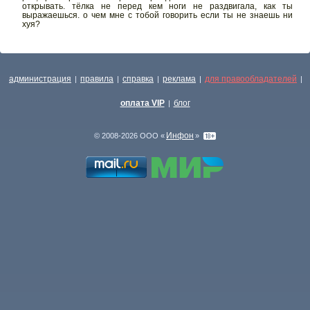
открывать. тёлка не перед кем ноги не раздвигала, как ты
выражаешься. о чем мне с тобой говорить если ты не знаешь ни
хуя?
администрация
правила
справка
реклама
для правообладателей
|
|
|
|
|
оплата VIP
блог
|
Инфон
© 2008-2026 ООО «
»