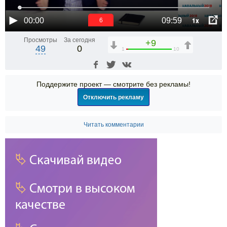
1x
00:00
09:59
6
Просмотры
За сегодня
+9
49
0
1
10
Поддержите проект — смотрите без рекламы!
Отключить рекламу
Читать комментарии