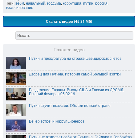
Теги:
вебм
,
навальный
,
госдума
,
коррупция
,
путин
,
россия
,
изансилование
Скачать видео (45.81 Мб)
Похожее видео
Путин и прокуратура на страже швейцарских счетов
Дворец для Путина. История самой большой взятки
Разделение Европы. Выход США и России из ДРСМД.
Евгений Федоров 05.02.19
Путин стучит ножками. Обыски по всей стране
Вечер встречи коррупционеров
Путин не отделяет себя от Ельцина, Гайдара и Горбачёва