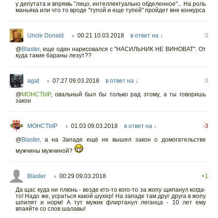
у депутата и впрямь "лицо, интеллектуально обделенное"... На роль
маньяка или что то вроде "тупой и еще тупей" пройдет вне конкурса
Uncle Donald
00:21 10.03.2018
в ответ на ↓
0
○
@
Blaster
,
еще один нарисовался с "НАСИЛЬНИК НЕ ВИНОВАТ". От
куда такие бараны лезут??
agat
07:27 09.03.2018
в ответ на ↓
0
○
@
MOHCTbIP
,
овальный был бы только рад этому, а ты говоришь
закон
MOHCTbIP
01:03 09.03.2018
в ответ на ↓
-3
○
@
Blaster
,
а на Западе ещё не вышел закон о домогательстве
мужчины мужчиной?
Blaster
00:29 09.03.2018
+1
○
Да щас куда ни плюнь - везде кто-то кого-то за жопу щипанул когда-
то! Надо же, усраться какой шухер! На западе там друг друга в жопу
шпилят и норм! А тут мужик флиртанул леганца - 10 лет ему
впаяйте со слов шалавы!