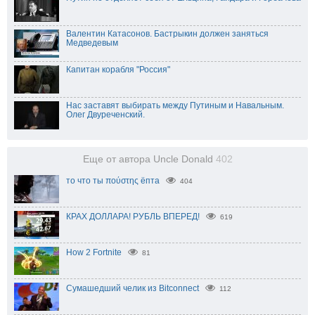
Валентин Катасонов. Бастрыкин должен заняться
Медведевым
Капитан корабля "Россия"
Нас заставят выбирать между Путиным и Навальным.
Олег Двуреченский.
Еще от автора Uncle Donald
402
то что ты πούστης ёпта
404
КРАХ ДОЛЛАРА! РУБЛЬ ВПЕРЕД!
619
How 2 Fortnite
81
Сумашедший челик из Bitconnect
112