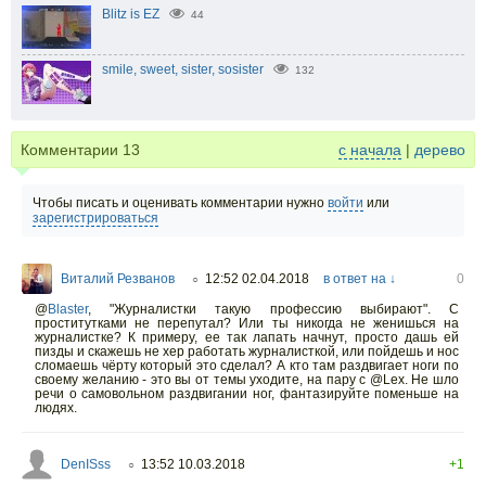
Blitz is EZ
44
smile, sweet, sister, sosister
132
Комментарии
13
с начала
|
дерево
Чтобы писать и оценивать комментарии нужно
войти
или
зарегистрироваться
Виталий Резванов
12:52 02.04.2018
в ответ на ↓
0
○
@
Blaster
,
"Журналистки такую профессию выбирают". С
проститутками не перепутал? Или ты никогда не женишься на
журналистке? К примеру, ее так лапать начнут, просто дашь ей
пизды и скажешь не хер работать журналисткой, или пойдешь и нос
сломаешь чёрту который это сделал? А кто там раздвигает ноги по
своему желанию - это вы от темы уходите, на пару с @Lex. Не шло
речи о самовольном раздвигании ног, фантазируйте поменьше на
людях.
DenISss
13:52 10.03.2018
+1
○