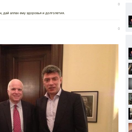
↓
0
 дай аллах ему здоровья и долголетия.
0