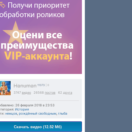
Hanuman
11373
| 0
3747
видео
26568
постов
62
друга
бавлено: 26 февраля 2018 в 23:53
тегория:
История
ги:
немцов
,
рождённый свободным
,
глыба
Скачать видео (12.52 Мб)