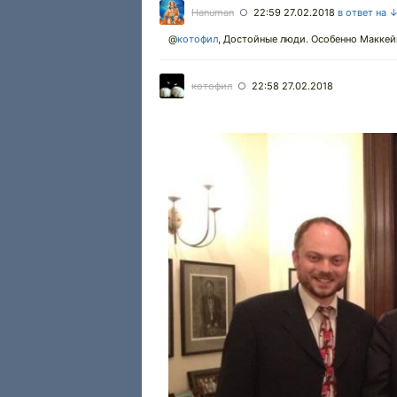
Hanuman
22:59 27.02.2018
в ответ на 
○
@
котофил
,
Достойные люди. Особенно Маккейн,
котофил
22:58 27.02.2018
○