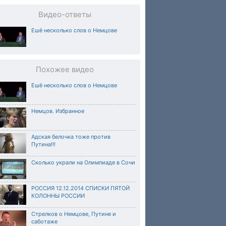
Видео-ответы
Ешё несколько слов о Немцове
Похожее видео
Ешё несколько слов о Немцове
Немцов. Избранное
Адская белочка тоже против
Путина!!!
Сколько украли на Олимпиаде в Сочи
РОССИЯ 12.12.2014 СПИСКИ ПЯТОЙ
КОЛОННЫ РОССИИ
Стрелков о Немцове, Путине и
саботаже