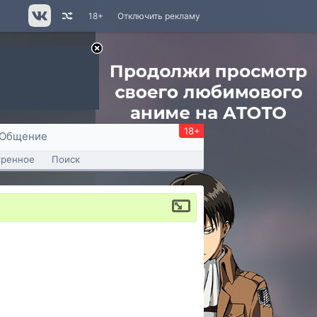
18+
Отключить рекламу
18+
Общение
тренное
Поиск