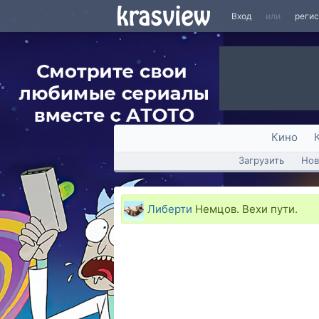
Вход
или
реги
Кино
Загрузить
Нов
Либерти
Немцов. Вехи пути.