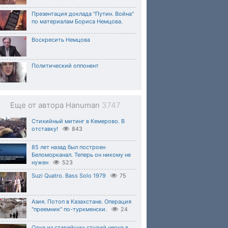
Презентация доклада "Путин. Война"
по материалам Бориса Немцова.
Воскресить Немцова
Политический оппонент
Еще от автора Hanuman
3747
Стихийный митинг в Кемерово. В
отставку!
843
85 лет назад был построен
Беломорканал. Теперь он никому не
нужен
523
Suzi Quatro. Bass Solo 1979
75
Азия. Потоп в Казахстане. Операция
"преемник" по-туркменски.
24
Одна из старейших студий неона в