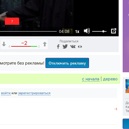
6
1x
04:08
Поделиться
−2
4
2
Отключить рекламу
мотрите без рекламы!
с начала
|
дерево
о
войти
или
зарегистрироваться
До
Ка
-1
Те