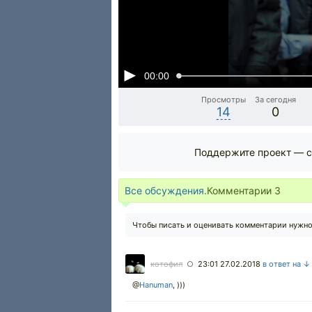
00:00
Просмотры
За сегодня
14
0
Поддержите проект — с
Все обсуждения.
Комментарии
3
Чтобы писать и оценивать комментарии нужн
котофил
23:01 27.02.2018
в ответ на ↓
○
@
Hanuman
,
)))