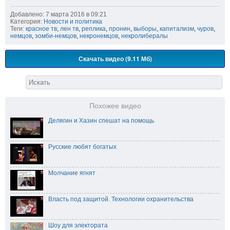
Добавлено: 7 марта 2016 в 09:21
Категория:
Новости и политика
Теги:
красное тв
,
лен тв
,
реплика
,
пронин
,
выборы
,
капитализм
,
чуров
,
немцов
,
зомби-немцов
,
некронемцов
,
некролибералы
Скачать видео (9.11 Мб)
Похожее видео
Делягин и Хазин спешат на помощь
Русские любят богатых
Молчание ягнят
Власть под защитой. Технологии охранительства
Шоу для электората