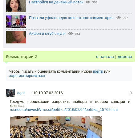
Настройся на денежный поток
303
Позвали уфолога для экспертного комментария
297
Айфон и ютуб с нуля
253
Комментарии
2
с начала
|
дерево
Чтобы писать и оценивать комментарии нужно
войти
или
зарегистрироваться
agat
10:19 07.03.2016
0
○
Госдуме предложили запретить выборы в период санкций и
кризиса
rusnod.ru/novosti/v-rossii/politika/2016/02/04/politika_15762.html