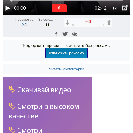
1x
00:00
02:42
6
Просмотры
За сегодня
−4
31
0
5
1
Поддержите проект — смотрите без рекламы!
Отключить рекламу
Читать комментарии