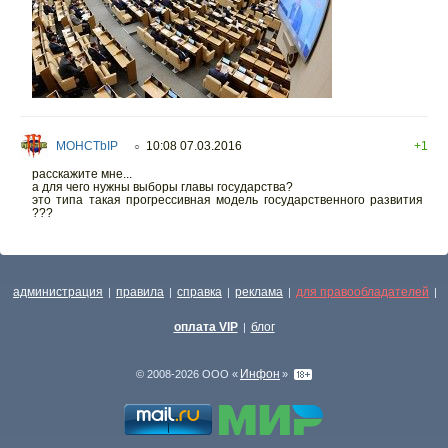
MOHCTbIP
10:08 07.03.2016
+1
○
расскажите мне...
а для чего нужны выборы главы государства?
это типа такая прогрессивная модель государственного развития
???
администрация
правила
справка
реклама
для правообладателей
|
|
|
|
|
оплата VIP
блог
|
Инфон
© 2008-2026 ООО «
»