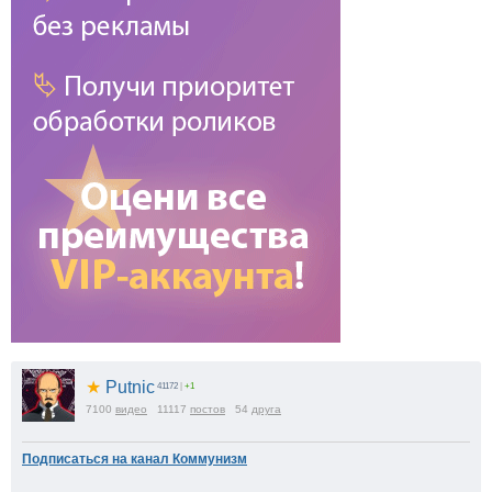
★
Putnic
41172
|
+1
7100
видео
11117
постов
54
друга
Подписаться на канал Коммунизм