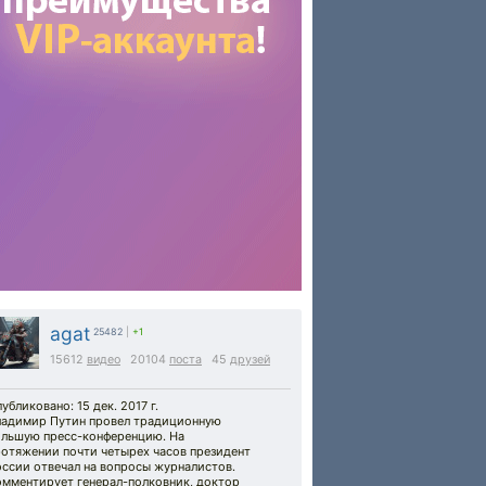
agat
25482
|
+1
15612
видео
20104
поста
45
друзей
убликовано: 15 дек. 2017 г.
ладимир Путин провел традиционную
ольшую пресс-конференцию. На
ротяжении почти четырех часов президент
оссии отвечал на вопросы журналистов.
омментирует генерал-полковник, доктор