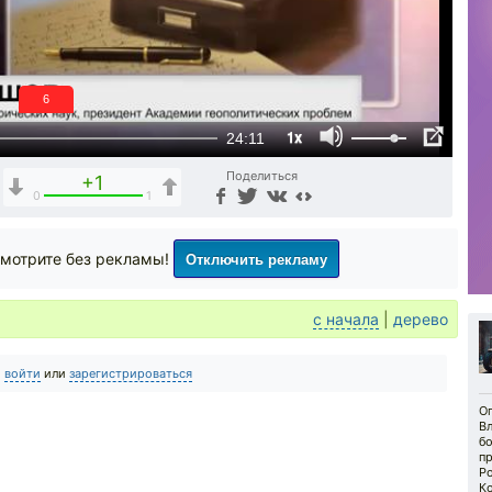
5
1x
24:11
Поделиться
+1
0
1
Отключить рекламу
мотрите без рекламы!
с начала
|
дерево
о
войти
или
зарегистрироваться
Оп
В
б
п
Р
К