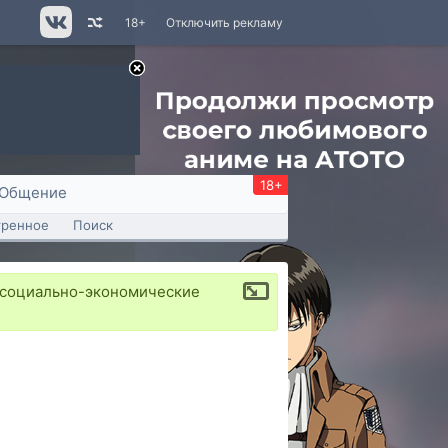
18+
Отключить рекламу
18+
Общение
тренное
Поиск
а социально-экономические