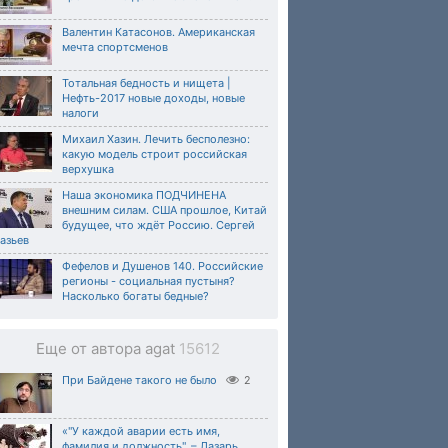
Валентин Катасонов. Американская
мечта спортсменов
Тотальная бедность и нищета |
Нефть-2017 новые доходы, новые
налоги
Михаил Хазин. Лечить бесполезно:
какую модель строит российская
верхушка
Наша экономика ПОДЧИНЕНА
внешним силам. США прошлое, Китай
будущее, что ждёт Россию. Сергей
азьев
Фефелов и Душенов 140. Российские
регионы - социальная пустыня?
Насколько богаты бедные?
Еще от автора agat
15612
При Байдене такого не было
2
«"У каждой аварии есть имя,
фамилия и должность", – Лазарь