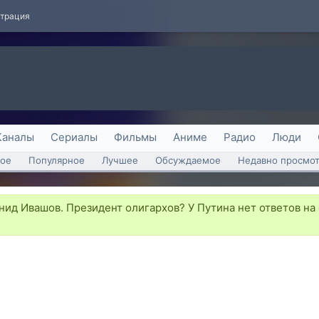
страция
Каналы
Сериалы
Фильмы
Аниме
Радио
Люди
ое
Популярное
Лучшее
Обсуждаемое
Недавно просмо
ид Ивашов. Президент олигархов? У Путина нет ответов н