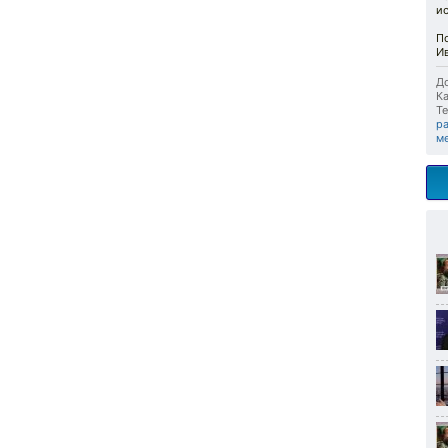
и
По
И
До
Ка
Те
р
м