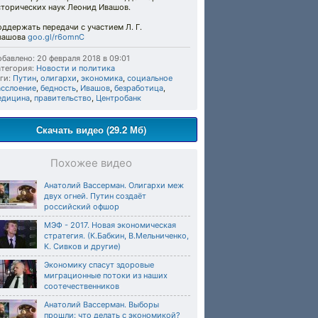
сторических наук Леонид Ивашов.
ддержать передачи с участием Л. Г.
вашова
goo.gl/r6omnC
бавлено: 20 февраля 2018 в 09:01
тегория:
Новости и политика
ги:
Путин
,
олигархи
,
экономика
,
социальное
асслоение
,
бедность
,
Ивашов
,
безработица
,
едицина
,
правительство
,
Центробанк
Скачать видео (29.2 Мб)
Похожее видео
Анатолий Вассерман. Олигархи меж
двух огней. Путин создаёт
российский офшор
МЭФ - 2017. Новая экономическая
стратегия. (К.Бабкин, В.Мельниченко,
К. Сивков и другие)
Экономику спасут здоровые
миграционные потоки из наших
соотечественников
Анатолий Вассерман. Выборы
прошли: что делать с экономикой?