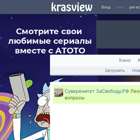
Вход
или
реги
Кино
Загрузить
Нов
Суверенитет ЗаСвободу.РФ
Леон
вопросы