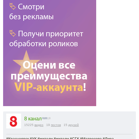
8 канал
9100
| 0
15225
видео
19
постов
15
друзей