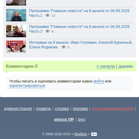
Программа "Главные новости" на 8 канале от 06.08.2026
Часть 1
13
Программа "Главные новости" на 8 канале от 06.08.2026
Часть 2
9
Интервью на 8 канале. Иван Головкин, Алексей Куринный,
Елена Родикова.
0
Комментарии
0
с начала
|
дерево
Чтобы писать и оценивать комментарии нужно
войти
или
зарегистрироваться
администрация
правила
справка
реклама
для правообладателей
|
|
|
|
|
оплата VIP
блог
|
Инфон
© 2008-2026 ООО «
»