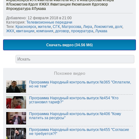
#Красноярск #УК #жители #жители #СГК #Матросова #Лира
#Локомотив #долг #ЖКХ #квитанции #компания #договор
#прокуратура #Лукава
Добавлено: 12 февраля 2018 в 21:00
Категория:
Телевизионные передачи
Теги:
Красноярск
,
жители
,
СГК
,
Матросова
,
Лира
,
Локомотив
,
долг
,
ЖКХ
,
квитанции
,
компания
,
договор
,
прокуратура
,
Лукава
Скачать видео (34.56 Мб)
Похожее видео
Программа Народный контроль выпуск №365 "Оплатили,
но не тем"
Программа Народный контроль выпуск №454 "Кто
установил тариф?"
Программа Народный контроль выпуск №406 "Кому
платить за ресурсы"
Программа Народный контроль выпуск №455 "Согласие
не требуется?!"