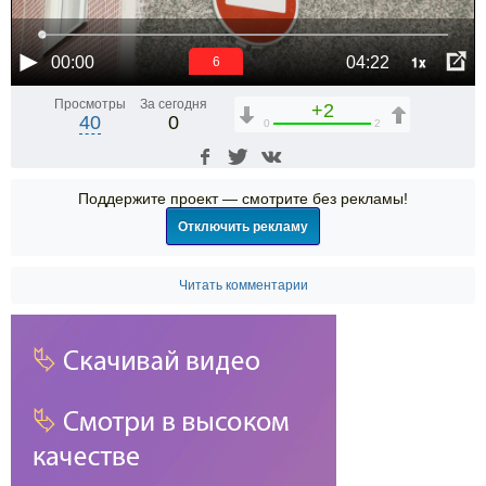
1x
00:00
04:22
6
Просмотры
За сегодня
+2
40
0
0
2
Поддержите проект — смотрите без рекламы!
Отключить рекламу
Читать комментарии