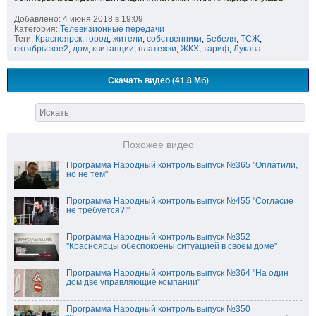
Добавлено: 4 июня 2018 в 19:09
Категория:
Телевизионные передачи
Теги:
Красноярск
,
город
,
жители
,
собственники
,
Бебеля
,
ТСЖ
,
октябрьское2
,
дом
,
квитанции
,
платежки
,
ЖКХ
,
тариф
,
Лукава
Скачать видео (41.8 Мб)
Похожее видео
Программа Народный контроль выпуск №365 "Оплатили,
но не тем"
Программа Народный контроль выпуск №455 "Согласие
не требуется?!"
Программа Народный контроль выпуск №352
"Красноярцы обеспокоены ситуацией в своём доме"
Программа Народный контроль выпуск №364 "На один
дом две управляющие компании"
Программа Народный контроль выпуск №350