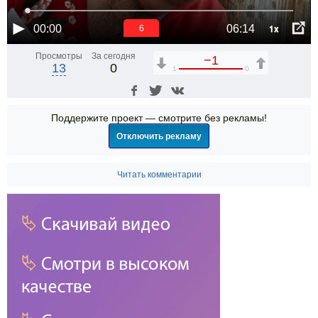
1x
00:00
06:14
6
Просмотры
За сегодня
−1
13
0
1
0
Поддержите проект — смотрите без рекламы!
Отключить рекламу
Читать комментарии