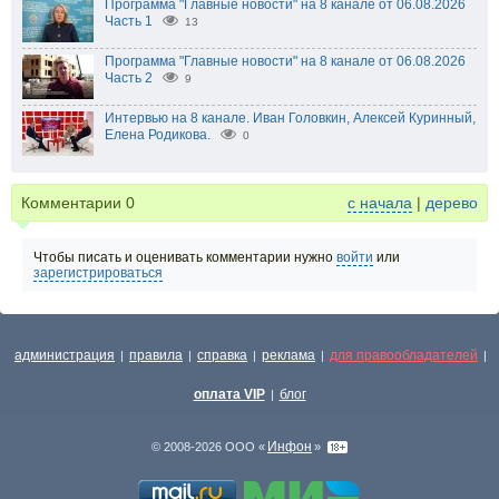
Программа "Главные новости" на 8 канале от 06.08.2026
Часть 1
13
Программа "Главные новости" на 8 канале от 06.08.2026
Часть 2
9
Интервью на 8 канале. Иван Головкин, Алексей Куринный,
Елена Родикова.
0
Комментарии
0
с начала
|
дерево
Чтобы писать и оценивать комментарии нужно
войти
или
зарегистрироваться
администрация
правила
справка
реклама
для правообладателей
|
|
|
|
|
оплата VIP
блог
|
Инфон
© 2008-2026 ООО «
»