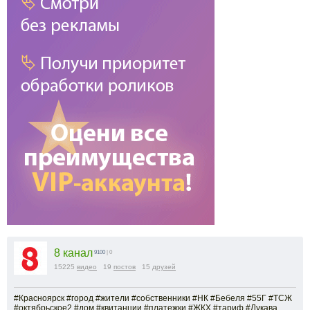
8 канал
9100
| 0
15225
видео
19
постов
15
друзей
#Красноярск #город #жители #собственники #НК #Бебеля #55Г #ТСЖ
#октябрьское2 #дом #квитанции #платежки #ЖКХ #тариф #Лукава