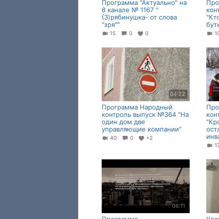
Программа "Актуально" на
Про
8 канале № 1167 "
кон
(З)рябинушка- от слова
"Кт
"зря""
бут
15
0
0
04:22
Программа Народный
Про
контроль выпуск №364 "На
кон
один дом две
"Кр
управляющие компании"
ост
инв
40
0
+2
1
06:11