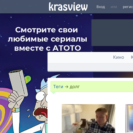
Вход
или
реги
Кино
Теги
→
долг
00:56