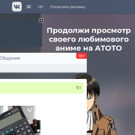
18+
Отключить рекламу
18+
Общение
51
03:44