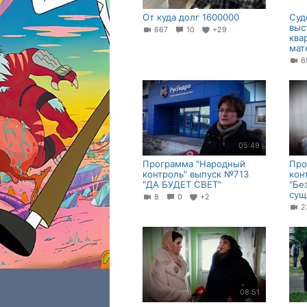
От куда долг 1600000
Суд
выс
667
10
+29
ква
мат
05:49
Программа "Народный
Про
контроль" выпуск №713
кон
"ДА БУДЕТ СВЕТ"
"Бе
сущ
8
0
+2
08:51