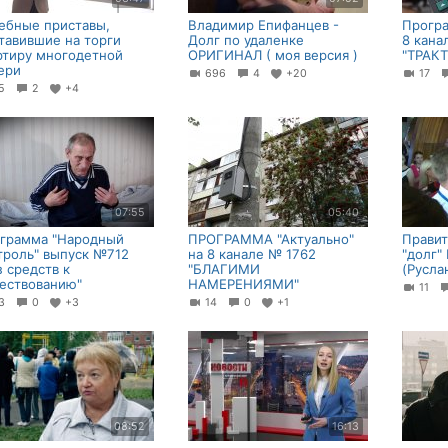
ебные приставы,
Владимир Епифанцев -
Програ
тавившие на торги
Долг по удаленке
8 кана
ртиру многодетной
ОРИГИНАЛ ( моя версия )
"ТРАК
ери
696
4
+20
17
65
2
+4
07:55
05:40
грамма "Народный
ПРОГРАММА "Актуально"
Правит
троль" выпуск №712
на 8 канале № 1762
"долг"
з средств к
"БЛАГИМИ
(Русла
ествованию"
НАМЕРЕНИЯМИ"
11
23
0
+3
14
0
+1
08:52
16:13