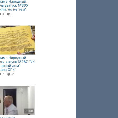
амма Народный
ль выпуск №365
или, но не тем"
1
0
05:25
амма Народный
ль выпуск №287 "УК
ортный дом"
ала СГК"
0
+1
03:00