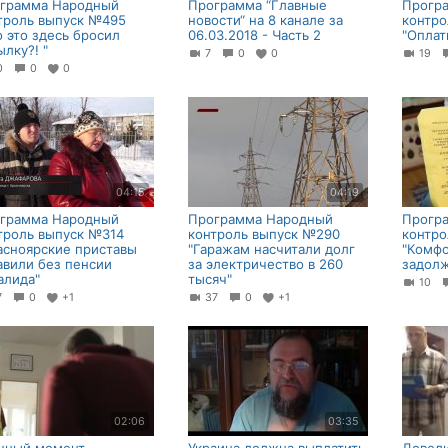
грамма Народный
Программа “Главные
Прогр
троль выпуск №495
новости“ на 8 канале за
контро
о это здесь бросил
06.03.2018 - Часть 2
"Оплат
ылку?! "
7
0
0
19
10
0
0
04:15
04:19
грамма Народный
Программа Народный
Прогр
троль выпуск №314
контроль выпуск №290
контро
асноярские приставы
"Гаражам насчитали долг
"Комф
авили без пенсии
за электричество в 260
задолж
алида"
тысяч"
10
7
0
+1
37
0
+1
02:06
03:35