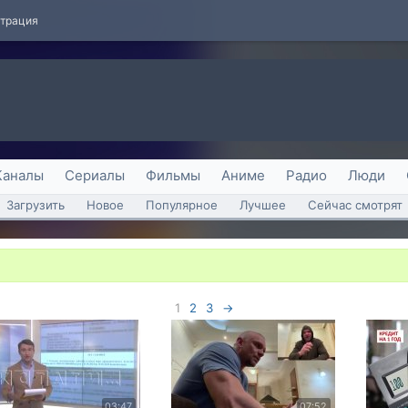
страция
Каналы
Сериалы
Фильмы
Аниме
Радио
Люди
Загрузить
Новое
Популярное
Лучшее
Сейчас смотрят
1
2
3
→
03:47
07:52