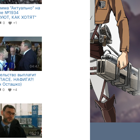
мма "Актуально" на
ле №1934
ТУЮТ, КАК ХОТЯТ"
0
+1
04:47
ельство выплатит
 ПАСЕ. НАФИГА?!
н Осташко)
0
+4
05:23