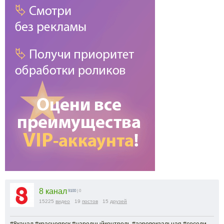
8 канал
9100
| 0
15225
видео
19
постов
15
друзей