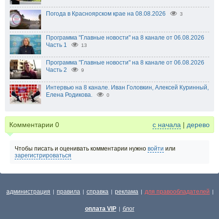
Погода в Красноярском крае на 08.08.2026
3
Программа "Главные новости" на 8 канале от 06.08.2026
Часть 1
13
Программа "Главные новости" на 8 канале от 06.08.2026
Часть 2
9
Интервью на 8 канале. Иван Головкин, Алексей Куринный,
Елена Родикова.
0
Комментарии
0
с начала
|
дерево
Чтобы писать и оценивать комментарии нужно
войти
или
зарегистрироваться
администрация
правила
справка
реклама
для правообладателей
|
|
|
|
|
оплата VIP
блог
|