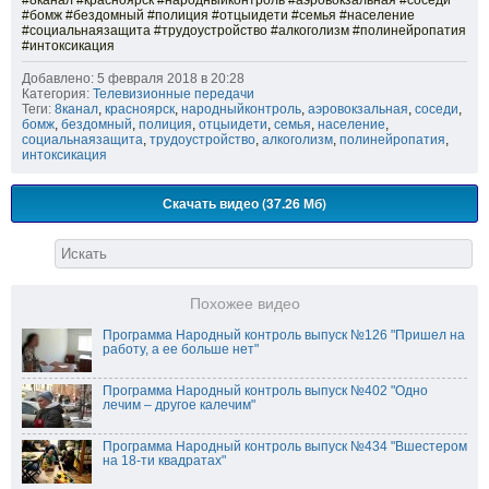
#8канал #красноярск #народныйконтроль #аэровокзальная #соседи
#бомж #бездомный #полиция #отцыидети #семья #население
#социальнаязащита #трудоустройство #алкоголизм #полинейропатия
#интоксикация
Добавлено: 5 февраля 2018 в 20:28
Категория:
Телевизионные передачи
Теги:
8канал
,
красноярск
,
народныйконтроль
,
аэровокзальная
,
соседи
,
бомж
,
бездомный
,
полиция
,
отцыидети
,
семья
,
население
,
социальнаязащита
,
трудоустройство
,
алкоголизм
,
полинейропатия
,
интоксикация
Скачать видео (37.26 Мб)
Похожее видео
Программа Народный контроль выпуск №126 "Пришел на
работу, а ее больше нет"
Программа Народный контроль выпуск №402 "Одно
лечим – другое калечим"
Программа Народный контроль выпуск №434 "Вшестером
на 18-ти квадратах"