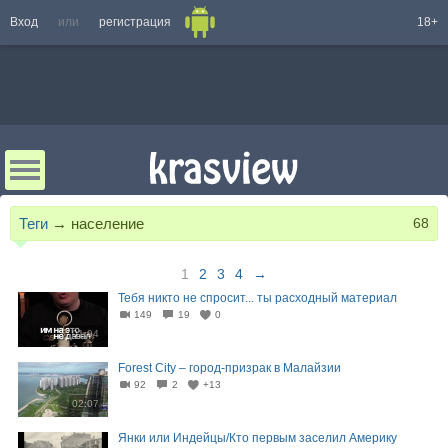
Вход
или
регистрация
18+
Теги
→
население
68
1
2
3
4
→
Тебя никто не спросит... ты расходный материал
149
19
0
01:04
Forest City – город-призрак в Малайзии
92
2
+13
02:07
Янки или Индейцы/Кто первым заселил Америку