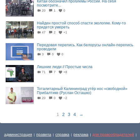
Китай обозначил проблемы России. На себя
посмотрите...
20
1
0
13:01
Найден простой способ спасти экологию. Кому-то
придется умереть
47
2
+1
04:30
Передовая перепись. Как белорусы онлайн-перепись
проводили
3
0
0
08:16
Лишние люди // Простые числа
71
7
+8
06:50
Тоталитарный Калининград утёр нос «свободной»
Прибалтике (Руслан Осташко)
20
0
−2
05:12
1
2
3
4
→
администрация
правила
справка
реклама
для правообладателей
|
|
|
|
|