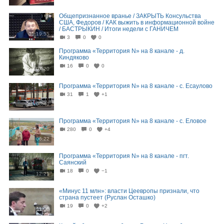
Общепризнанное вранье / ЗАКРЫТЬ Консульства
США, Федоров / КАК выжить в информационной войне
/ БАСТРЫКИН / Итоги недели с ГАНИЧЕМ
01:19:55
3
0
0
Программа «Территория N» на 8 канале - д.
Киндяково
16
0
0
07:20
Программа «Территория N» на 8 канале - с. Есаулово
31
1
+1
08:40
Программа «Территория N» на 8 канале - с. Еловое
280
0
+4
06:22
Программа «Территория N» на 8 канале - пгт.
Саянский
18
0
−1
12:21
«Минус 11 млн»: власти Цеевропы признали, что
страна пустеет (Руслан Осташко)
19
0
+2
11:06