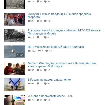
11
0
+1
15:53
Им нужны живые младенцы // Пионер среднего
возраста
26
0
+4
05:17
Альтернативный взгляд на события 1917-1921 годов в
Петрограде и Москве
11
1
0
29:12
Ой, а у вас инверсионный след отвалился
482
7
+4
01:00
Факты о Финляндии, которых нет в Википедии . Как
живёт страна 1000 озёр ?
50
0
+3
12:23
В России не народ, а население
98
1
+5
05:45
И снова о пальмовом масле ...
72
2
+4
52:19