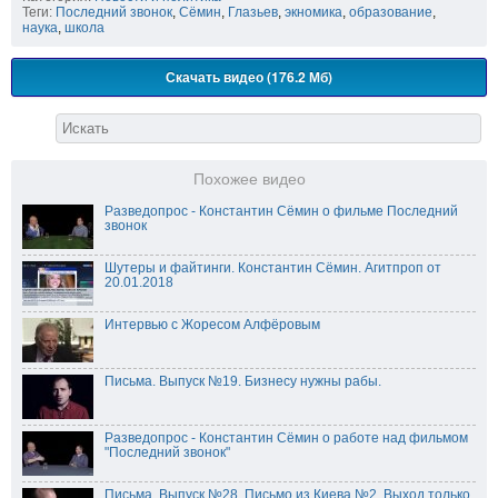
Теги:
Последний звонок
,
Сёмин
,
Глазьев
,
экномика
,
образование
,
наука
,
школа
Скачать видео (176.2 Мб)
Похожее видео
Разведопрос - Константин Сёмин о фильме Последний
звонок
Шутеры и файтинги. Константин Сёмин. Агитпроп от
20.01.2018
Интервью с Жоресом Алфёровым
Письма. Выпуск №19. Бизнесу нужны рабы.
Разведопрос - Константин Сёмин о работе над фильмом
"Последний звонок"
Письма. Выпуск №28. Письмо из Киева №2. Выход только