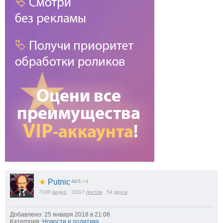
★
Putnic
41171
|
+1
7100
видео
11117
постов
54
друга
Добавлено: 25 января 2018 в 21:08
Категория:
Новости и политика