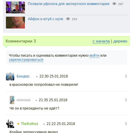
Позвали уфолога для экспертного комментария
297
Айфон и ютуб с нуля
253
Комментарии
3
с начала
|
дерево
Чтобы писать и оценивать комментарии нужно
войти
или
зарегистрироваться
Бендер .
22:30 25.01.2018
0
○
в красноярске попробовал-не поверили!
microlab
21:35 25.01.2018
0
○
Чё он в президенты не идёт?
★
TheKolhoz
21:22 25.01.2018
0
○
Крайне депрессивное видео