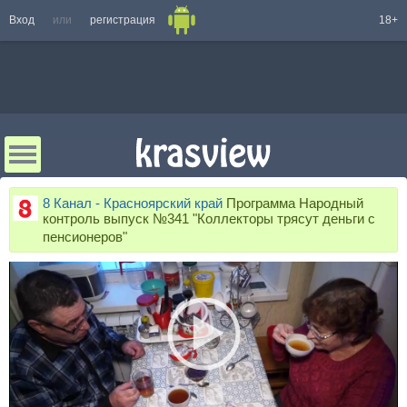
Вход
или
регистрация
18+
8 Канал - Красноярский край
Программа Народный
контроль выпуск №341 "Коллекторы трясут деньги с
пенсионеров"