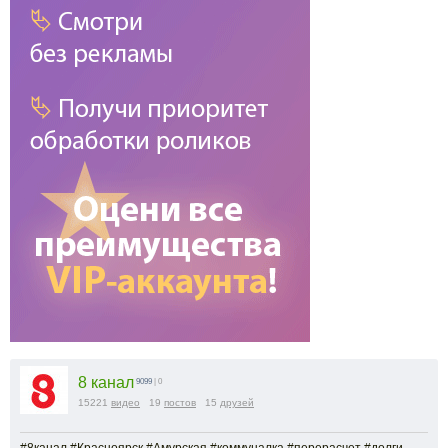
8 канал
9099
| 0
15221
видео
19
постов
15
друзей