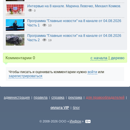
Интервью на 8 канале. Марина Левочко, Михаил Комков.
0
Программа "Главные новости" на 8 канале от 04.08.2026
Часть 1
10
Программа "Главные новости" на 8 канале от 04.08.2026
Часть 2
19
Комментарии
0
с начала
|
дерево
Чтобы писать и оценивать комментарии нужно
войти
или
зарегистрироваться
администрация
правила
справка
реклама
для правообладателей
|
|
|
|
|
оплата VIP
блог
|
Инфон
© 2008-2026 ООО «
»