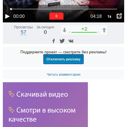
1x
00:00
04:18
6
Просмотры
За сегодня
+2
57
0
0
2
Поддержите проект — смотрите без рекламы!
Отключить рекламу
Читать комментарии