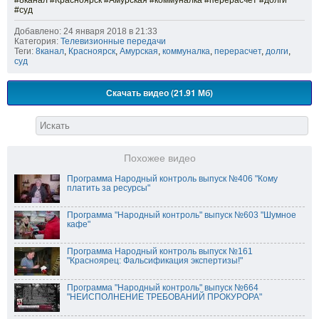
#8канал #Красноярск #Амурская #коммуналка #перерасчет #долги
#суд
Добавлено: 24 января 2018 в 21:33
Категория:
Телевизионные передачи
Теги:
8канал
,
Красноярск
,
Амурская
,
коммуналка
,
перерасчет
,
долги
,
суд
Скачать видео (21.91 Мб)
Похожее видео
Программа Народный контроль выпуск №406 "Кому
платить за ресурсы"
Программа "Народный контроль" выпуск №603 "Шумное
кафе"
Программа Народный контроль выпуск №161
"Красноярец: Фальсификация экспертизы!"
Программа "Народный контроль" выпуск №664
"НЕИСПОЛНЕНИЕ ТРЕБОВАНИЙ ПРОКУРОРА"