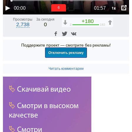
1x
00:00
01:57
5
Просмотры
За сегодня
+180
2,738
0
2
182
Поддержите проект — смотрите без рекламы!
Отключить рекламу
Читать комментарии