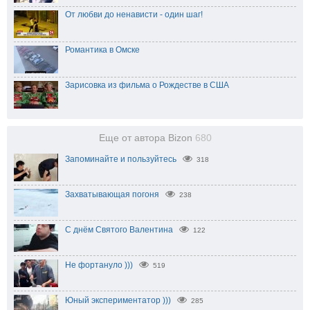
От любви до ненависти - один шаг!
Романтика в Омске
Зарисовка из фильма о Рождестве в США
Еще от автора Bizon
680
Запоминайте и пользуйтесь
318
Захватывающая погоня
238
С днём Святого Валентина
122
Не фортануло )))
519
Юный экспериментатор )))
285