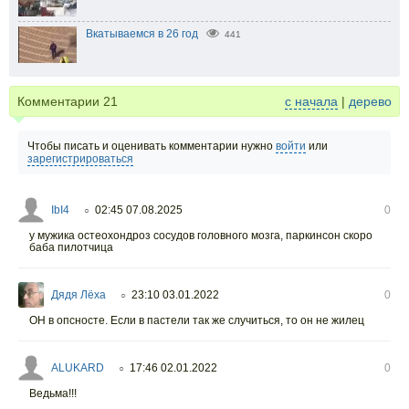
Вкатываемся в 26 год
441
Комментарии
21
с начала
|
дерево
Чтобы писать и оценивать комментарии нужно
войти
или
зарегистрироваться
IbI4
02:45 07.08.2025
0
○
у мужика остеохондроз сосудов головного мозга, паркинсон скоро
баба пилотчица
Дядя Лёха
23:10 03.01.2022
0
○
ОН в опсносте. Если в пастели так же случиться, то он не жилец
ALUKARD
17:46 02.01.2022
0
○
Ведьма!!!