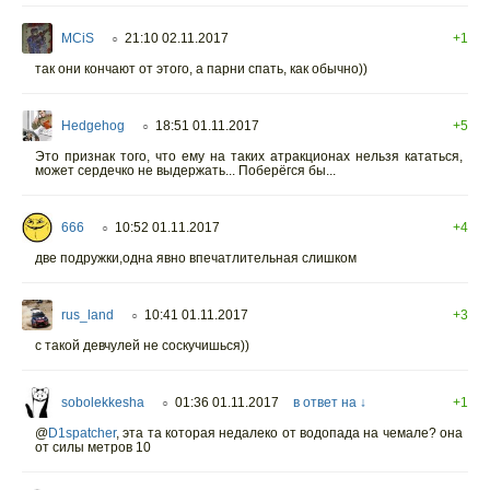
MCiS
21:10 02.11.2017
+1
○
так они кончают от этого, а парни спать, как обычно))
Hedgehog
18:51 01.11.2017
+5
○
Это признак того, что ему на таких атракционах нельзя кататься,
может сердечко не выдержать... Поберёгся бы...
666
10:52 01.11.2017
+4
○
две подружки,одна явно впечатлительная слишком
rus_land
10:41 01.11.2017
+3
○
с такой девчулей не соскучишься))
sobolekkesha
01:36 01.11.2017
в ответ на ↓
+1
○
@
D1spatcher
,
эта та которая недалеко от водопада на чемале? она
от силы метров 10