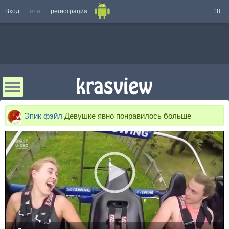
Вход
или
регистрация
18+
Эпик фэйл
Девушке явно понравилось больше