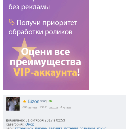
★
Bizon
32962
|
+114
680
видео
13611
постов
4
друга
Добавлено: 31 октября 2017 в 02:53
Категория:
Юмор
Теги:
аттракцион
,
парень
,
девушка
,
потерял
,
сознание
,
уснул