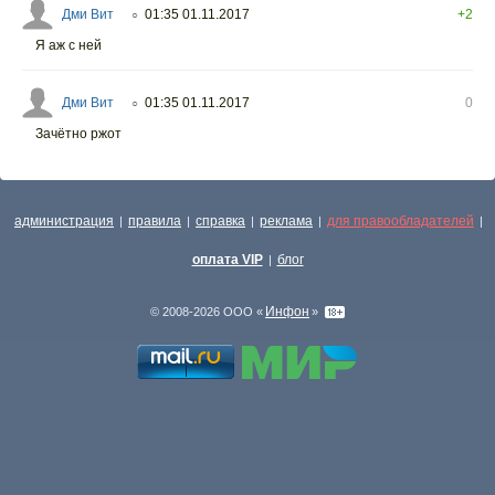
Дми Вит
01:35 01.11.2017
+2
○
Я аж с ней
Дми Вит
01:35 01.11.2017
0
○
Зачётно ржот
администрация
правила
справка
реклама
для правообладателей
|
|
|
|
|
оплата VIP
блог
|
Инфон
© 2008-2026 ООО «
»