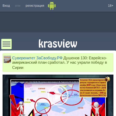
Вход
или
регистрация
18+
Суверенитет ЗаСвободу.РФ
Душенов 130: Еврейско-
американский план сработал. У нас украли победу в
Сирии