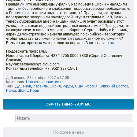
Опубликовано: 19 окт. 2017 г.
Правда ли, что американцы украли у нас победу в Сирии – наладили
там пути бесперебойного снабжения террористов всем необходимым,
а Россия ничего с этим поделать не может? Правда ли, что курды
победоносно завершили полугодовой штурм столицы ИГИЛ, Ракки, и
теперь руководимая американцами коалиция будет развивать этот
успех, захватывая под свой контроль всё новые земли? Правда ли, что
накануне визита нашего министра обороны Сергея Шойгу в Израиль,
евреи демонстративно нанесли авиаудар по сирийской территории,
чтобы показать, кто именно является здесь хозяином положения?
Больше интересных материалов на портале Завтра
zavtra.ru/
Поддержать программу:
Номер карты Сбербанка: 4274 2755 0005 7830 (Сергей Сергеевич
Савасин)
PayPal: sersavasin@icloud.com
Контактный телефон: +7 (952) 397-15-61
Добавлено: 27 октября 2017 в 17:08
Категория:
Новости и политика
Теги:
Душенов
,
Израиль
,
Сирия
,
курды
,
США
,
Россия
,
Ближний Восток
,
Ракка
,
Шойгу
,
Иран
Скачать видео (79.01 Мб)
Похожее видео