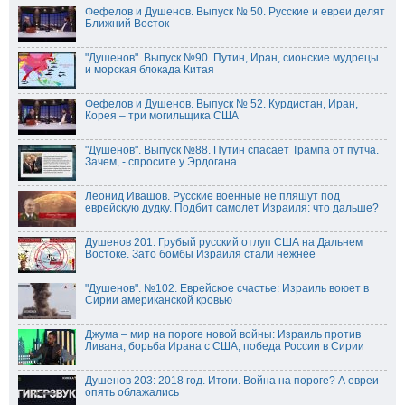
Фефелов и Душенов. Выпуск № 50. Русские и евреи делят
Ближний Восток
"Душенов". Выпуск №90. Путин, Иран, сионские мудрецы
и морская блокада Китая
Фефелов и Душенов. Выпуск № 52. Курдистан, Иран,
Корея – три могильщика США
"Душенов". Выпуск №88. Путин спасает Трампа от путча.
Зачем, - спросите у Эрдогана…
Леонид Ивашов. Русские военные не пляшут под
еврейскую дудку. Подбит самолет Израиля: что дальше?
Душенов 201. Грубый русский отлуп США на Дальнем
Востоке. Зато бомбы Израиля стали нежнее
"Душенов". №102. Еврейское счастье: Израиль воюет в
Сирии американской кровью
Джума – мир на пороге новой войны: Израиль против
Ливана, борьба Ирана с США, победа России в Сирии
Душенов 203: 2018 год. Итоги. Война на пороге? А евреи
опять облажались