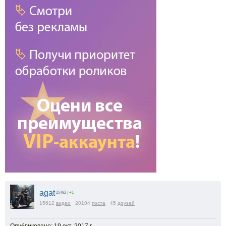
agat
25482
|
+1
15612
видео
20104
поста
45
друзей