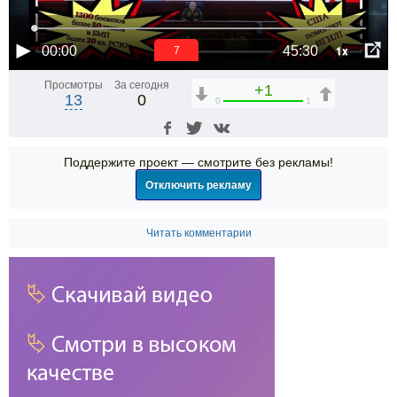
1x
00:00
45:30
6
Просмотры
За сегодня
+1
13
0
0
1
Поддержите проект — смотрите без рекламы!
Отключить рекламу
Читать комментарии