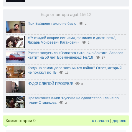
Еще от автора agat
15612
При Байдене такого не было
2
«"У каждой аварии есть имя, фамилия и должность", –
Лазарь Моисеевич Каганович»
2
Россия запустила «Золотого титана» в Арктике. Запасов
хватит на 50 лет, Время-вперёд! №718
37
Когда на самом деле закончится война? Ответ, который
не покажут по ТВ
13
ЧУДО! СЛЕПОЙ ПРОЗРЕЛ!
8
Презентация книги "Русские не сдаются" пошла не по
плану Старикова
2
Комментарии
0
с начала
|
дерево