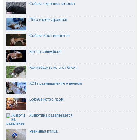
Собака охраняет котёнка
Пёсэ и котэ играются
Собака и кот играются
Кот на сабвуфере
Как избавить кота от блох )
КОТэ размышления о вечном
Борьба котэ с псом
Животина развлекается
Ревнивая птица