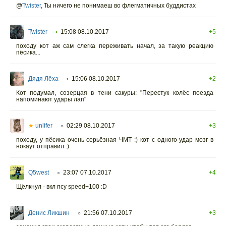
@
Twister
,
Ты ничего не понимаеш во флегматичных буддистах
Twister
15:08 08.10.2017
+5
•
походу кот аж сам слегка переживать начал, за такую реакцию
пёсика...
Дядя Лёха
15:06 08.10.2017
+2
•
Кот подумал, созерцая в тени сакуры: "Перестук колёс поезда
напоминают удары лап"
★
unlifer
02:29 08.10.2017
+3
○
походу, у пёсика очень серьёзная ЧМТ :) кот с одного удар мозг в
нокаут отправил :)
Q5west
23:07 07.10.2017
+4
○
Щёлкнул - вкл псу speed+100 :D
Денис Ликшин
21:56 07.10.2017
+3
○