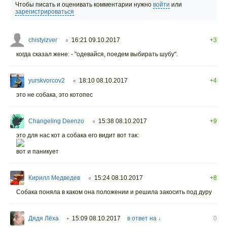
Чтобы писать и оценивать комментарии нужно
войти
или
зарегистрироваться
chistyizver
16:21 09.10.2017
+3
○
когда сказал жене: - "одевайся, поедем выбирать шубу".
yurskvorcov2
18:10 08.10.2017
+4
○
это не собака, это котопес
Changeling Deenzo
15:38 08.10.2017
+9
○
это для нас кот а собака его видит вот так:
вот и паникует
Кирилл Медведев
15:24 08.10.2017
+8
○
Собака поняла в каком она положении и решила закосить под дуру
Дядя Лёха
15:09 08.10.2017
в ответ на ↓
0
•