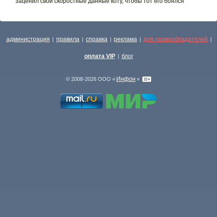
заценил свои скоростные данные коту, чтобы тот его боялся
администрация
правила
справка
реклама
для правообладателей
|
|
|
|
|
оплата VIP
блог
|
Инфон
© 2008-2026 ООО «
»