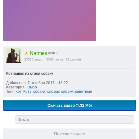
★
Narmes
660615
| 0
23516
видео
3363
поста
13
друзей
Кот вывел из строя собаку
Добавлено: 7 октября 2017 в 18:22
Категория:
Юмор
Теги:
Кот
,
Котэ
,
собака
,
сломал собаку
,
животные
Скачать видео (1.32 Мб)
Похожее видео