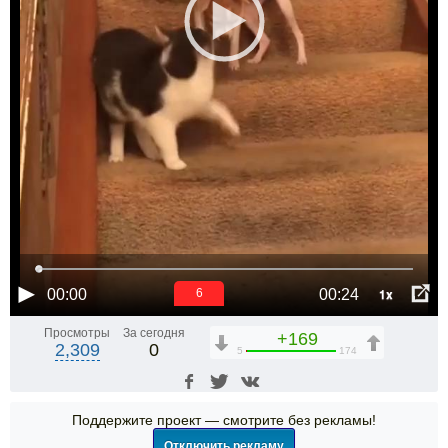
1x
00:00
00:24
6
Просмотры
За сегодня
+169
2,309
0
5
174
Поддержите проект — смотрите без рекламы!
Отключить рекламу