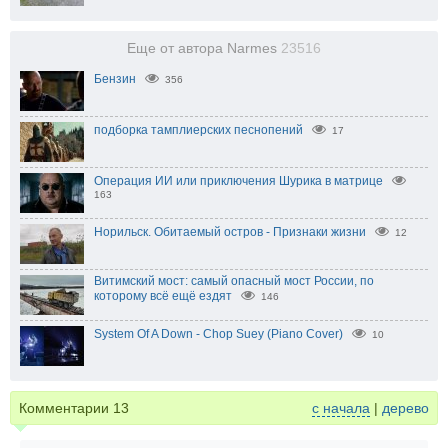
Еще от автора Narmes
23516
Бензин
356
подборка тамплиерских песнопений
17
Операция ИИ или приключения Шурика в матрице
163
Норильск. Обитаемый остров - Признаки жизни
12
Витимский мост: самый опасный мост России, по
которому всё ещё ездят
146
System Of A Down - Chop Suey (Piano Cover)
10
Комментарии
13
с начала
|
дерево