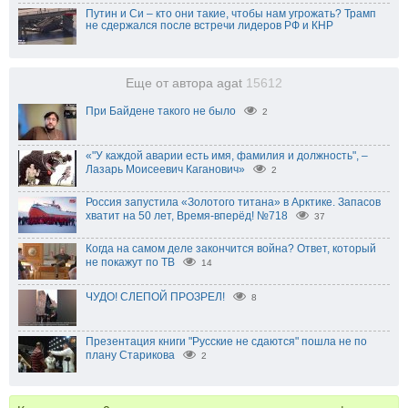
Путин и Си – кто они такие, чтобы нам угрожать? Трамп
не сдержался после встречи лидеров РФ и КНР
Еще от автора agat
15612
При Байдене такого не было
2
«"У каждой аварии есть имя, фамилия и должность", –
Лазарь Моисеевич Каганович»
2
Россия запустила «Золотого титана» в Арктике. Запасов
хватит на 50 лет, Время-вперёд! №718
37
Когда на самом деле закончится война? Ответ, который
не покажут по ТВ
14
ЧУДО! СЛЕПОЙ ПРОЗРЕЛ!
8
Презентация книги "Русские не сдаются" пошла не по
плану Старикова
2