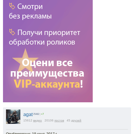
agat
25482
|
+7
15612
видео
20106
постов
45
друзей