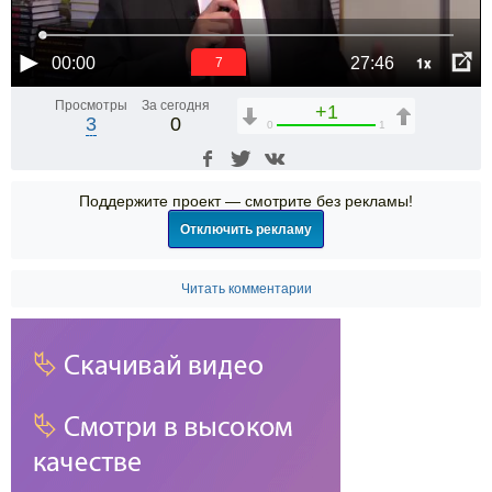
1x
00:00
27:46
6
Просмотры
За сегодня
+1
3
0
0
1
Поддержите проект — смотрите без рекламы!
Отключить рекламу
Читать комментарии