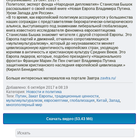
Опубликовано: 19 сент. 2017 г.
Политолог, эксперт фонда «Народная дипломатия» Станислав Бышок
рассказывает о своей новой книге «Новая Европа Владимира Путина.
Уроки Запада для России».
«В то время, как европейский политикум ассоциируется у большинства
наших сограждан с представителями бюрократически-олигархического
альянса, выступающего под знаменами либеральной глобализации,
книга известного исследователя феномена евроскептицизма
Станислава Бышка знакомит читателя с другой стороной Европы. Это
Европа партий и движений, отчаянно сопротивляющихся
«мультикультурализму», который до неузнаваемости меняет
цивилизационную идентичность европейских стран, уходящую
корнями в античность и христианскую культуру Средних Веков. Это
Европа лидеров, которые, подобно президенту «Национального
фронта» Франции Марин Ле Пен считают Владимира Путина
защитником христианского наследния европейской цивилизации.»
(Кирилл Бенедиктов).
Больше интересных материалов на портале Завтра
zavtra.ru/
Добавлено: 6 октября 2017 в 08:19
Категория:
Новости и политика
Теги:
Путин
,
Закат Европы
,
традиционные ценности
,
мультикультурализм
,
евроскептики
,
глобализация
,
Китай
,
Запад
,
многополярный мир
Скачать видео (53.43 Мб)