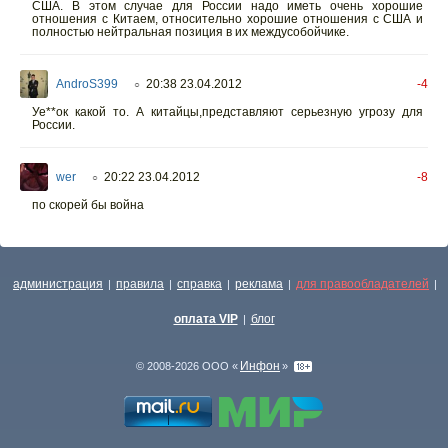
США. В этом случае для России надо иметь очень хорошие
отношения с Китаем, относительно хорошие отношения с США и
полностью нейтральная позиция в их междусобойчике.
AndroS399
20:38 23.04.2012
-4
○
Уе**ок какой то. А китайцы,представляют серьезную угрозу для
России.
wer
20:22 23.04.2012
-8
○
по скорей бы война
администрация
правила
справка
реклама
для правообладателей
|
|
|
|
|
оплата VIP
блог
|
Инфон
© 2008-2026 ООО «
»