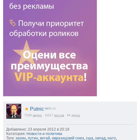
★
Putnic
41171
|
+1
7100
видео
11117
постов
54
друга
Добавлено: 23 апреля 2012 в 20:18
Категория:
Новости и политика
Теги:
хазин
,
путин
,
китай
,
евразицский союз
,
сша
,
запад
,
нато
,