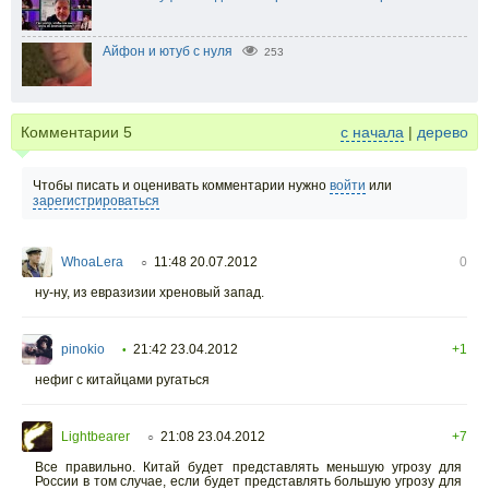
Айфон и ютуб с нуля
253
Комментарии
5
с начала
|
дерево
Чтобы писать и оценивать комментарии нужно
войти
или
зарегистрироваться
WhoaLera
11:48 20.07.2012
0
○
ну-ну, из евразизии хреновый запад.
pinokio
21:42 23.04.2012
+1
•
нефиг с китайцами ругаться
Lightbearer
21:08 23.04.2012
+7
○
Все правильно. Китай будет представлять меньшую угрозу для
России в том случае, если будет представлять большую угрозу для