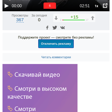
1x
00:00
02:51
5
Просмотры
За сегодня
+15
367
0
2
17
Поддержите проект — смотрите без рекламы!
Отключить рекламу
Читать комментарии