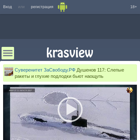
Вход
или
регистрация
18+
Суверенитет ЗаСвободу.РФ
Душенов 117: Слепые
ракеты и глухие подлодки бьют наощупь