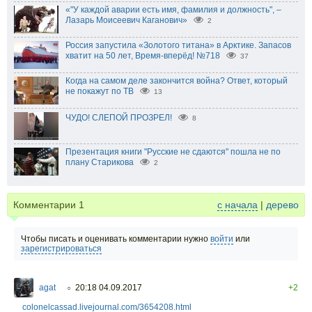
«"У каждой аварии есть имя, фамилия и должность", –
Лазарь Моисеевич Каганович»
2
Россия запустила «Золотого титана» в Арктике. Запасов
хватит на 50 лет, Время-вперёд! №718
37
Когда на самом деле закончится война? Ответ, который
не покажут по ТВ
13
ЧУДО! СЛЕПОЙ ПРОЗРЕЛ!
8
Презентация книги "Русские не сдаются" пошла не по
плану Старикова
2
Комментарии
1
с начала
|
дерево
Чтобы писать и оценивать комментарии нужно
войти
или
зарегистрироваться
agat
20:18 04.09.2017
+2
○
colonelcassad.livejournal.com/3654208.html