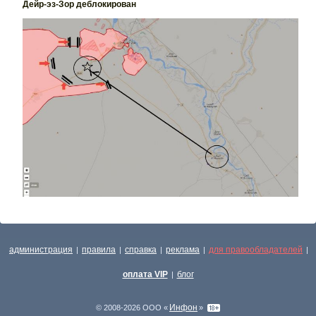
Дейр-эз-Зор деблокирован
администрация
правила
справка
реклама
для правообладателей
|
|
|
|
|
оплата VIP
блог
|
Инфон
© 2008-2026 ООО «
»