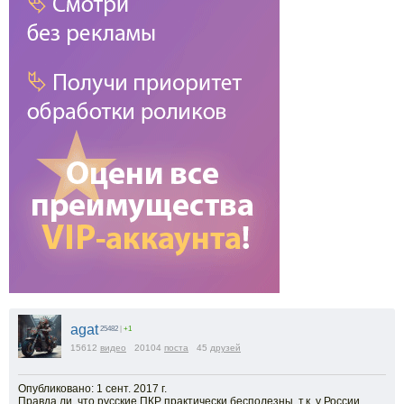
agat
25482
|
+1
15612
видео
20104
поста
45
друзей
Опубликовано: 1 сент. 2017 г.
Правда ли, что русские ПКР практически бесполезны, т.к. у России