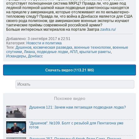
отсутствует полноценная система МКРЦ? Правда ли, что даже под
ледяной полярной шапкой наши подводные ракетоносцы находятся
на прицеле у американцев, которые отслеживают их по кильватерно-
тепловому следу? Правда ли, что война в Донбассе является для США
своего рода полигоном, где американские военные эксперты изучают
тактические приёмы современной российской армии?
Больше интересных материалов на портале Завтра
zavtra.ru/
Добавлено: 3 сентября 2017 в 22:51
Категория:
Новости и политика
Теги:
Душенов
,
космическая разведка
,
военные технологии
,
военные
спутники
,
Лиана
,
подводные лодки
,
АПЛ
,
крылатые ракеты
,
Искандеры
,
Донбасс
Скачать видео (113.21 Мб)
Похожее видео
Душенов 121: Зачем нам летающая подводная лодка?
"Душенов". №109. Болт с резьбой для Пентагона уже
готов