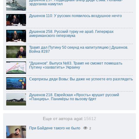
Душенов 257. Подводный блеф Дяди Сэма. Поганка-
эрдоганка намутил
Душенов 110: У русских появилось воздушное нечто
Душенов 258. Русский турку не араб. Гиперкрах
американского гиперзвука
Трамп дал Путину 50 секунд на капитуляцию | Душенов.
Война #287
"Душенов". Выпуск №83. Трамп не сможет помешать
Путину «захватить» Украину
Сюрпризы дяди Вовы: Вы даже не успеете его разглядеть
Душенов 218. Еврейская «Ярость» крушит русский
«Панцирь». Паникёры по вызову бдят
Еще от автора agat
15612
При Байдене такого не было
2