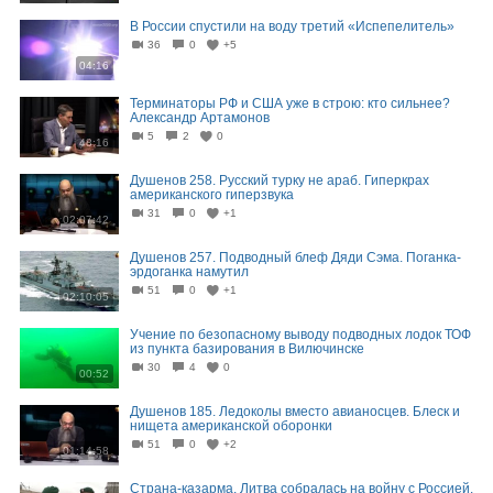
В России спустили на воду третий «Испепелитель»
36
0
+5
04:16
Терминаторы РФ и США уже в строю: кто сильнее?
Александр Артамонов
5
2
0
48:16
Душенов 258. Русский турку не араб. Гиперкрах
американского гиперзвука
31
0
+1
02:07:42
Душенов 257. Подводный блеф Дяди Сэма. Поганка-
эрдоганка намутил
51
0
+1
02:10:05
Учение по безопасному выводу подводных лодок ТОФ
из пункта базирования в Вилючинске
30
4
0
00:52
Душенов 185. Ледоколы вместо авианосцев. Блеск и
нищета американской оборонки
51
0
+2
01:14:58
Страна-казарма. Литва собралась на войну с Россией.