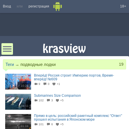
Вход
или
регистрация
18+
Теги
→
подводные лодки
19
Вперёд! Россия строит Империю портов, Время-
вперёд! №609
9
0
+1
10:26
Submarines Size Comparison
102
3
+5
04:11
Прямо в цель: российский ракетный комплекс “Ответ”
прошел испытания в Японском море
101
6
+5
01:04