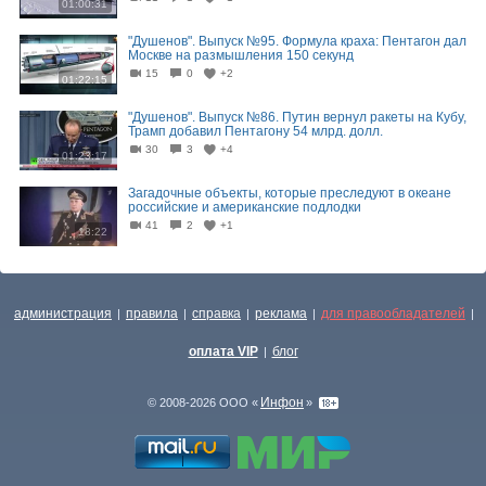
01:00:31
"Душенов". Выпуск №95. Формула краха: Пентагон дал
Москве на размышления 150 секунд
15
0
+2
01:22:15
"Душенов". Выпуск №86. Путин вернул ракеты на Кубу,
Трамп добавил Пентагону 54 млрд. долл.
30
3
+4
01:23:17
Загадочные объекты, которые преследуют в океане
российские и американские подлодки
41
2
+1
18:22
администрация
правила
справка
реклама
для правообладателей
|
|
|
|
|
оплата VIP
блог
|
Инфон
© 2008-2026 ООО «
»