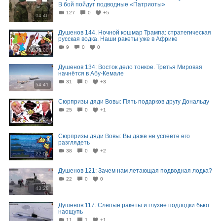
В бой пойдут подводные «Патриоты»
127
0
+5
04:46
Душенов 144. Ночной кошмар Трампа: стратегическая
русская водка. Наши ракеты уже в Африке
9
0
0
01:05:08
Душенов 134: Восток дело тонкое. Третья Мировая
начнётся в Абу-Кемале
31
0
+3
54:41
Сюрпризы дяди Вовы: Пять подарков другу Дональду
25
0
+1
26:52
Сюрпризы дяди Вовы: Вы даже не успеете его
разглядеть
38
0
+2
22:01
Душенов 121: Зачем нам летающая подводная лодка?
22
0
0
43:28
Душенов 117: Слепые ракеты и глухие подлодки бьют
наощупь
11
1
+1