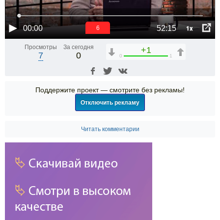
1x
00:00
52:15
6
Просмотры
За сегодня
+1
7
0
0
1
Поддержите проект — смотрите без рекламы!
Отключить рекламу
Читать комментарии