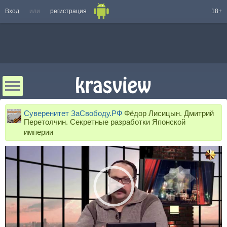
Вход
или
регистрация
18+
Суверенитет ЗаСвободу.РФ
Фёдор Лисицын. Дмитрий
Перетолчин. Секретные разработки Японской
империи