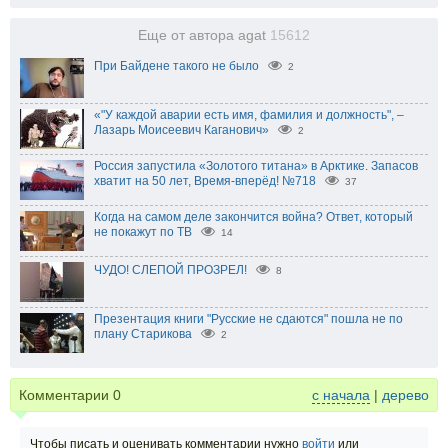
Еще от автора agat
15612
При Байдене такого не было
2
«"У каждой аварии есть имя, фамилия и должность", –
Лазарь Моисеевич Каганович»
2
Россия запустила «Золотого титана» в Арктике. Запасов
хватит на 50 лет, Время-вперёд! №718
37
Когда на самом деле закончится война? Ответ, который
не покажут по ТВ
14
ЧУДО! СЛЕПОЙ ПРОЗРЕЛ!
8
Презентация книги "Русские не сдаются" пошла не по
плану Старикова
2
Комментарии
0
с начала
|
дерево
Чтобы писать и оценивать комментарии нужно
войти
или