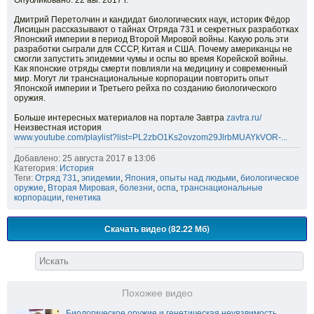
Опубликовано: 22 авг. 2017 г.
Дмитрий Перетолчин и кандидат биологических наук, историк Фёдор
Лисицын рассказывают о тайнах Отряда 731 и секретных разработках
Японский империи в период Второй Мировой войны. Какую роль эти
разработки сыграли для СССР, Китая и США. Почему американцы не
смогли запустить эпидемии чумы и оспы во время Корейской войны.
Как японские отряды смерти повлияли на медицину и современный
мир. Могут ли транснациональные корпорации повторить опыт
Японской империи и Третьего рейха по созданию биологического
оружия.
Больше интересных материалов на портале Завтра
zavtra.ru/
Неизвестная история
www.youtube.com/playlist?list=PL2zbO1Ks2ovzom29JlrbMUAYkVOR-...
Добавлено: 25 августа 2017 в 13:06
Категория:
История
Теги:
Отряд 731
,
эпидемии
,
Япония
,
опыты над людьми
,
биологическое
оружие
,
Вторая Мировая
,
болезни
,
оспа
,
транснациональные
корпорации
,
генетика
Скачать видео (82.22 Мб)
Похожее видео
Биологическое оружие и генетическая неуязвимость