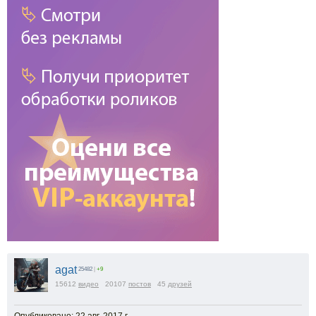
agat
25482
|
+9
15612
видео
20107
постов
45
друзей