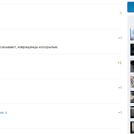
0
+1
отсасывают, извращенцы косорылые.
+2
+1
 на ↓
+1