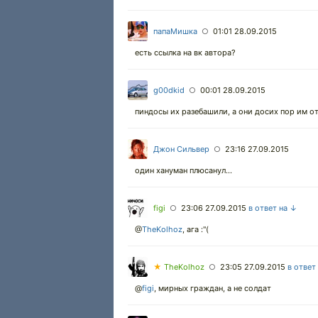
папаМишка
01:01 28.09.2015
○
есть ссылка на вк автора?
g00dkid
00:01 28.09.2015
○
пиндосы их разебашили, а они досих пор им 
Джон Сильвер
23:16 27.09.2015
○
один хануман плюсанул...
figi
23:06 27.09.2015
в ответ на ↓
○
@
TheKolhoz
,
ага :"(
★
TheKolhoz
23:05 27.09.2015
в ответ
○
@
figi
,
мирных граждан, а не солдат