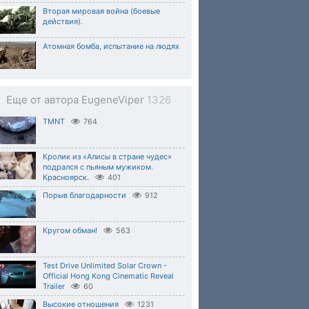
Вторая мировая война (боевые
действия).
Атомная бомба, испытание на людях
Еще от автора EugeneViper
1326
TMNT
764
Кролик из «Алисы в стране чудес»
подрался с пьяным мужиком.
Красноярск.
401
Порыв благодарности
912
Кругом обман!
563
Test Drive Unlimited Solar Crown -
Official Hong Kong Cinematic Reveal
Trailer
60
Высокие отношения
1231