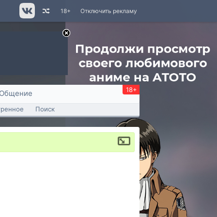
18+
Отключить рекламу
18+
Общение
тренное
Поиск