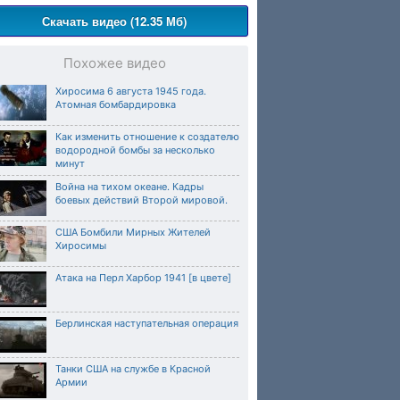
Скачать видео (12.35 Мб)
Похожее видео
Хиросима 6 августа 1945 года.
Атомная бомбардировка
Как изменить отношение к создателю
водородной бомбы за несколько
минут
Война на тихом океане. Кадры
боевых действий Второй мировой.
США Бомбили Мирных Жителей
Хиросимы
Атака на Перл Харбор 1941 [в цвете]
Берлинская наступательная операция
Танки США на службе в Красной
Армии