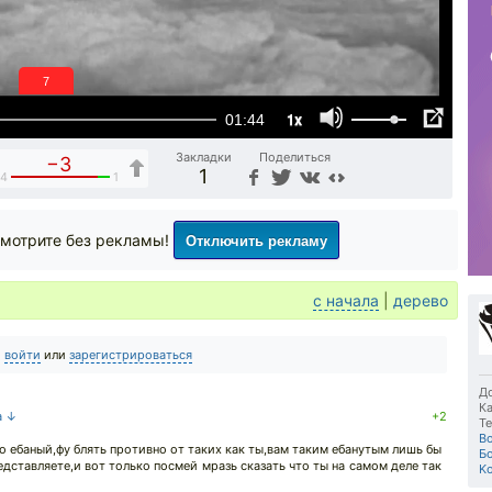
6
1x
01:44
Закладки
Поделиться
−3
1
4
1
Отключить рекламу
мотрите без рекламы!
с начала
|
дерево
о
войти
или
зарегистрироваться
До
Ка
а ↓
+2
Те
В
ло ебаный,фу блять противно от таких как ты,вам таким ебанутым лишь бы
Б
едставляете,и вот только посмей мразь сказать что ты на самом деле так
K