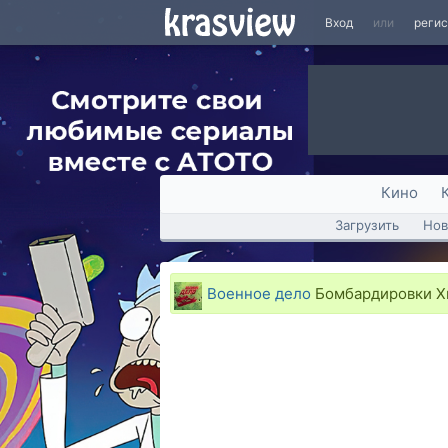
Вход
или
реги
Кино
Загрузить
Нов
Военное дело
Бомбардировки Х