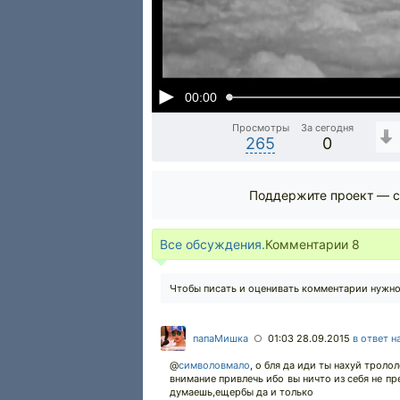
00:00
Просмотры
За сегодня
265
0
Поддержите проект — с
Все обсуждения.
Комментарии
8
Чтобы писать и оценивать комментарии нужн
папаМишка
01:03 28.09.2015
в ответ н
○
@
символовмало
,
о бля да иди ты нахуй троло
внимание привлечь ибо вы ничто из себя не пр
думаешь,ещербы да и только