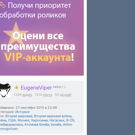
★
EugeneViper
34932
| 0
1326
видео
1372
поста
50
друзей
бавлено: 27 сентября 2015 в 22:49
тегория:
История
ги:
Вторая мировая
,
Вторая мировая война
,
ойна
,
США
,
Япония
,
Хиросима
,
Нагасаки
,
B-29
,
омбардировка
,
Атомная бомба
,
Бомба
,
Anton
omogortsev