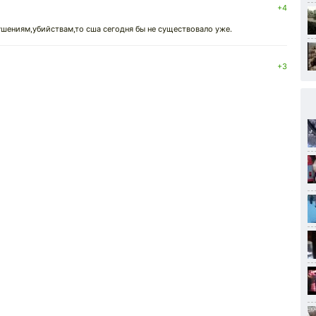
+4
шениям,убийствам,то сша сегодня бы не существовало уже.
+3