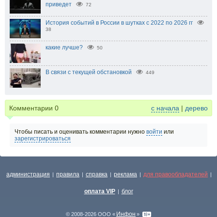
приведет
72
История событий в России в шутках с 2022 по 2026 гг
38
какие лучше?
50
В связи с текущей обстановкой
449
Комментарии
0
с начала
|
дерево
Чтобы писать и оценивать комментарии нужно
войти
или
зарегистрироваться
администрация
правила
справка
реклама
для правообладателей
|
|
|
|
|
оплата VIP
блог
|
Инфон
© 2008-2026 ООО «
»