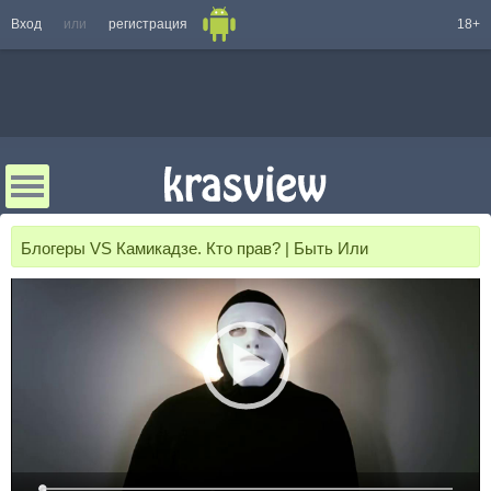
Вход
или
регистрация
18+
Блогеры VS Камикадзе. Кто прав? | Быть Или