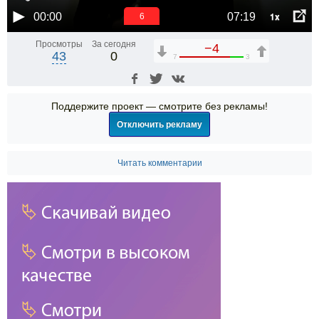
1x
00:00
07:19
6
Просмотры
За сегодня
−4
43
0
7
3
Поддержите проект — смотрите без рекламы!
Отключить рекламу
Читать комментарии