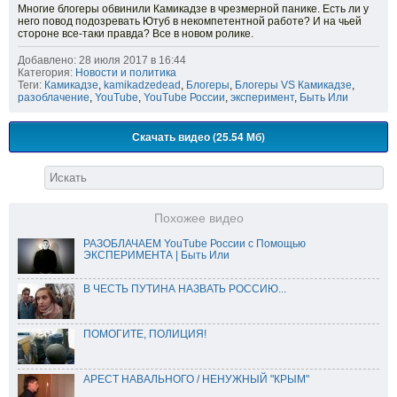
Многие блогеры обвинили Камикадзе в чрезмерной панике. Есть ли у
него повод подозревать Ютуб в некомпетентной работе? И на чьей
стороне все-таки правда? Все в новом ролике.
Добавлено: 28 июля 2017 в 16:44
Категория:
Новости и политика
Теги:
Камикадзе
,
kamikadzedead
,
Блогеры
,
Блогеры VS Камикадзе
,
разоблачение
,
YouTube
,
YouTube России
,
эксперимент
,
Быть Или
Скачать видео (25.54 Мб)
Похожее видео
РАЗОБЛАЧАЕМ YouTube России с Помощью
ЭКСПЕРИМЕНТА | Быть Или
В ЧЕСТЬ ПУТИНА НАЗВАТЬ РОССИЮ...
ПОМОГИТЕ, ПОЛИЦИЯ!
АРЕСТ НАВАЛЬНОГО / НЕНУЖНЫЙ "КРЫМ"