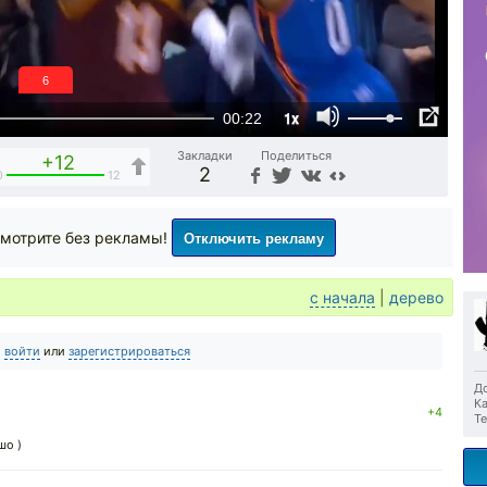
5
1x
00:22
Закладки
Поделиться
+12
2
0
12
Отключить рекламу
мотрите без рекламы!
с начала
|
дерево
о
войти
или
зарегистрироваться
До
Ка
+4
Те
шо )