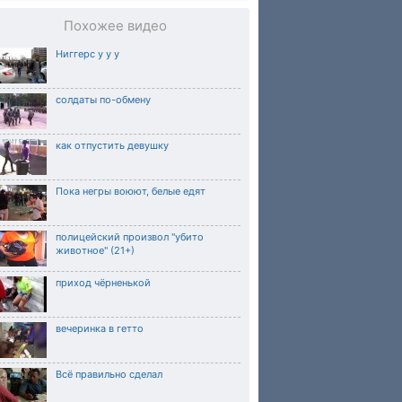
Похожее видео
Ниггерс у у у
солдаты по-обмену
как отпустить девушку
Пока негры воюют, белые едят
полицейский произвол "убито
животное" (21+)
приход чёрненькой
вечеринка в гетто
Всё правильно сделал