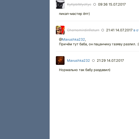
KyKpbIMycKyc
09:36 15.07.2017
○
пикап-мастер ёпт)
ChernomirdinReturn
21:41 14.07.2017
в о
○
@
Mavushka232
,
Причём тут баба, он пацанчику газяву разлил. :(
Mavushka232
21:29 14.07.2017
○
Нормально так бабу раздавил)