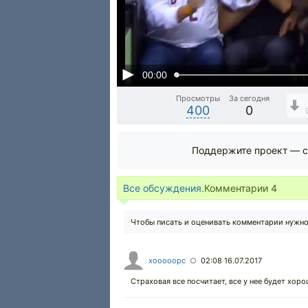
00:00
Просмотры
За сегодня
400
0
Поддержите проект — с
Все обсуждения.
Комментарии
4
Чтобы писать и оценивать комментарии нужн
xooooopc
02:08 16.07.2017
○
Страховая все посчитает, все у нее будет хоро