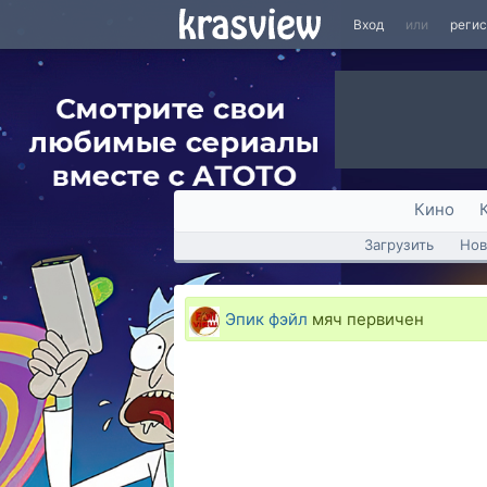
Вход
или
реги
Кино
Загрузить
Нов
Эпик фэйл
мяч первичен