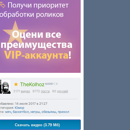
★
TheKolhoz
64061
| 0
2171
видео
9772
поста
60
друзей
бавлено: 14 июля 2017 в 21:27
тегория:
Юмор
ги:
мяч
,
баскетбол
,
негры
,
обезьяны
,
прикол
Скачать видео (3.79 Мб)