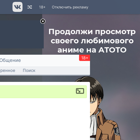
18+
Отключить рекламу
18+
Общение
тренное
Поиск