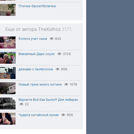
Птичка-баскетболичка
Еще от автора TheKolhoz
2171
Колхоз учит сына
842
Внезапный Дарк соулс
3726
дежавю с пылесосом
856
Новый трюк моего котика
1076
Верните Всё Как Было!!! Для либерах
22
Чудеса китайской кухни
958