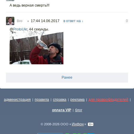
А ведь верная смерть!!!
Вго
17:44 14.06.2017
в ответ на ↓
0
○
@
ProtoUkr
,
44 секунды.
Ранее
администрация
правила
справка
реклама
для правообладателей
|
|
|
|
|
оплата VIP
блог
|
Инфон
© 2008-2026 ООО «
»