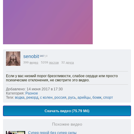
senobit
3467
| 0
399
видео
5209
постов
32
друга
Если у вас низкий порог брезгливости, слабое сердце или просто
психические отклонения, не смотрите это видео.
Добавлено: 14 июня 2017 в 17:30
Категория:
Разное
Теги:
водка
,
рекорд
,
с колен
,
россия
,
русь
,
арийцы
,
бомж
,
спорт
Скачать видео (75.79 Мб)
Похожее видео
Супер герой без супер силы