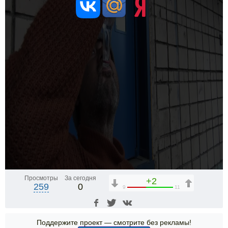
Просмотры
За сегодня
+2
259
0
9
11
Поддержите проект — смотрите без рекламы!