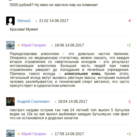
5000 рублей? Ну явно не хватило ему на поминки!
Afanasii
21:02 14.06.2017
-4
○
Красава! Мужик!
★
Юрий Гагарин
18:06 14.06.2017
+2
○
Передозировка алкоголем – это довольно частое явление.
Опираясь на медицинскую статистику, можно сказать, что каждое
второе отравление со смертельным исходом – это результат
интоксикации алкоголем. Большая часть людей при таких
отравлениях умирает до попадания в лечебные учреждения.
Причина такого исхода –
алкогольная кома.
Кроме этого,
летальный исход могут вызвать рвотные массы, которыми пьяный
человек захлебывается, и технический спирт метанол, что часто
присутствует в суррогатном алкоголе.
Андрей Сергеевич
18:04 14.06.2017
-1
○
смотрел недавн острим так там 24 летний тип выпил 5 бутылок
водки за 10к ну как выпел выблювал каждую бутылку,но сам факт
что не остановился и доделал начатое
★
Юрий Гагарин
17:59 14.06.2017
+2
○