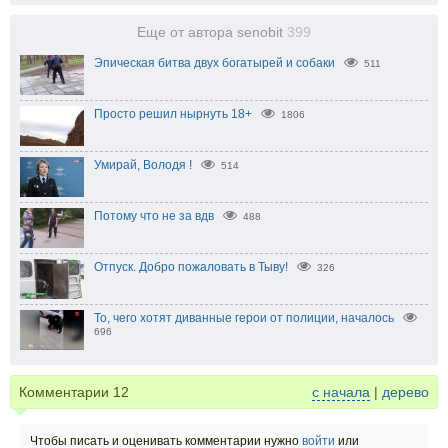
Еще от автора senobit
399
Эпическая битва двух богатырей и собаки
511
Просто решил нырнуть 18+
1806
Умирай, Володя !
514
Потому что не за вдв
488
Отпуск. Добро пожаловать в Тыву!
326
То, чего хотят диванные герои от полиции, началось
696
Комментарии
12
с начала
|
дерево
Чтобы писать и оценивать комментарии нужно
войти
или