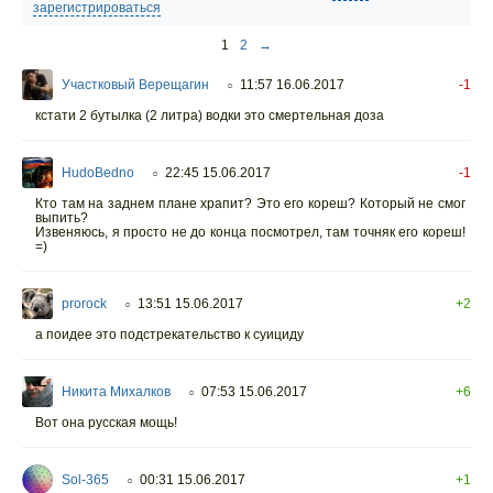
зарегистрироваться
1
2
→
Участковый Верещагин
11:57 16.06.2017
-1
○
кстати 2 бутылка (2 литра) водки это смертельная доза
HudoBedno
22:45 15.06.2017
-1
○
Кто там на заднем плане храпит? Это его кореш? Который не смог
выпить?
Извеняюсь, я просто не до конца посмотрел, там точняк его кореш!
=)
prorock
13:51 15.06.2017
+2
○
а поидее это подстрекательство к суициду
Никита Михалков
07:53 15.06.2017
+6
○
Вот она русская мощь!
Sol-365
00:31 15.06.2017
+1
○