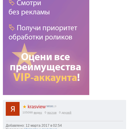
★
krasview
500181
| 0
105098
видео
0
постов
0
друзей
Добавлено: 12 марта 2017 в 02:54