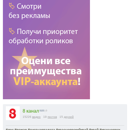
8 канал
9100
| 0
15226
видео
19
постов
15
друзей