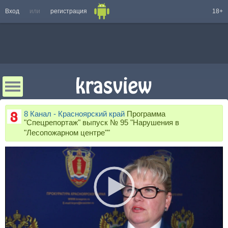
Вход
или
регистрация
18+
8 Канал - Красноярский край
Программа
"Спецрепортаж" выпуск № 95 "Нарушения в
"Лесопожарном центре""