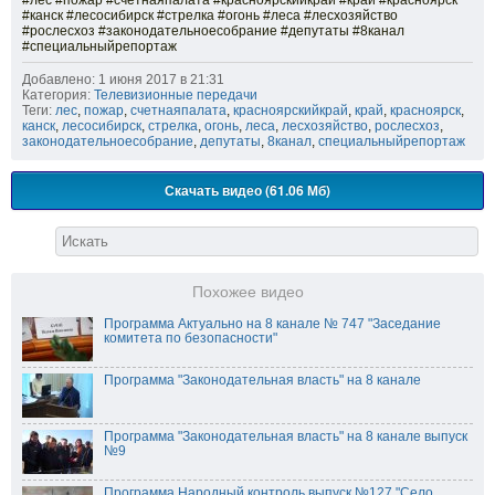
#лес #пожар #счетнаяпалата #красноярскийкрай #край #красноярск
#канск #лесосибирск #стрелка #огонь #леса #лесхозяйство
#рослесхоз #законодательноесобрание #депутаты #8канал
#специальныйрепортаж
Добавлено: 1 июня 2017 в 21:31
Категория:
Телевизионные передачи
Теги:
лес
,
пожар
,
счетнаяпалата
,
красноярскийкрай
,
край
,
красноярск
,
канск
,
лесосибирск
,
стрелка
,
огонь
,
леса
,
лесхозяйство
,
рослесхоз
,
законодательноесобрание
,
депутаты
,
8канал
,
специальныйрепортаж
Скачать видео (61.06 Мб)
Похожее видео
Программа Актуально на 8 канале № 747 "Заседание
комитета по безопасности"
Программа "Законодательная власть" на 8 канале
Программа "Законодательная власть" на 8 канале выпуск
№9
Программа Народный контроль выпуск №127 "Село