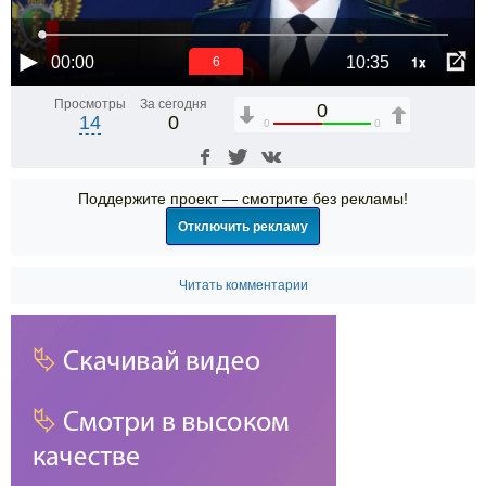
1x
00:00
10:35
6
Просмотры
За сегодня
0
14
0
0
0
Поддержите проект — смотрите без рекламы!
Отключить рекламу
Читать комментарии