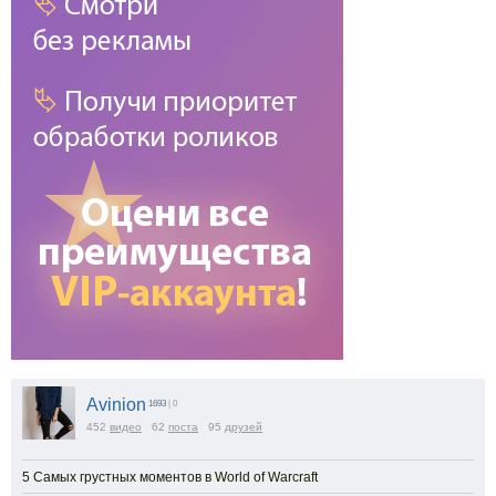
Avinion
1693
| 0
452
видео
62
поста
95
друзей
5 Самых грустных моментов в World of Warcraft