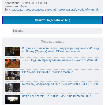
Добавлено: 30 мая 2017 в 05:51
Категория:
Игры
Теги:
варкрафт
,
вов
,
ворлд оф варкрафт
,
wow
,
warcraft
,
world of warcraft
Скачать видео (62.46 Мб)
Похожее видео
И один - в поле воин, если шадоуморн задонен! PvP Гайд
по Воину (Оружие) World Of Warcraft Zonom
ТОП-5 Худших Преступлений Альянса - World of Warcraft
Old Soldier Cinematic Reaction Mashup
Битва за Дазар'алор Альянс Синематик 8.1 Full HD 1080
Battle For Azeroth - РЕАКЦИЯ ЗАЛА на Blizzcon 2017