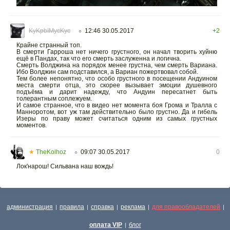
KyKpbIMycKyc
12:46 30.05.2017
+2
○
Крайне странный топ.
В смерти Гарроша нет ничего грустного, он начал творить хуйню
ещё в Пандах, так что его смерть заслуженна и логична.
Смерть Волджина на порядок менее грустна, чем смерть Вариана.
Ибо Волджин сам подставился, а Вариан пожертвовал собой.
Тем более непонятно, что особо грустного в посещении Андуином
места смерти отца, это скорее вызывает эмоции душевного
подъёма и дарит надежду, что Андуин пересатнет быть
толерантным соплежуем.
И самое странное, что в видео нет момента боя Грома и Тралла с
Манноротом, вот уж там действительно было грустно. Да и гибель
Изеры по праву может считаться одним из самых грустных
моментов.
★
TheKolhoz
09:07 30.05.2017
0
○
Лок'нарош! Сильвана наш вождь!
администрация
правила
справка
реклама
для правообладателей
|
|
|
|
|
оплата VIP
блог
|