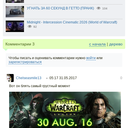
УГНАТЬ ЗА 60 СЕКУНД В ГЕТТО (ПРАНК)
104
Midnight - Intercession Cinematic 2026 (World of Warcraft)
92
Комментарии
3
с начала
|
дерево
Чтобы писать и оценивать комментарии нужно
войти
или
зарегистрироваться
Chelseasmile13
05:17 31.05.2017
0
○
Вот он блять самый грустный момент