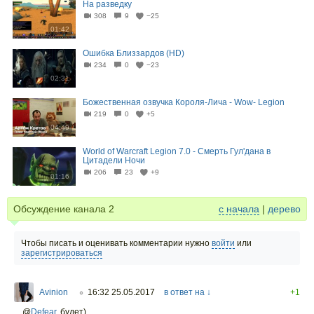
На разведку
308
9
−25
01:42
Ошибка Близзардов (HD)
234
0
−23
02:31
Божественная озвучка Короля-Лича - Wow- Legion
219
0
+5
04:49
World of Warcraft Legion 7.0 - Смерть Гул'дана в
Цитадели Ночи
206
23
+9
01:16
Обсуждение канала
2
с начала
|
дерево
Чтобы писать и оценивать комментарии нужно
войти
или
зарегистрироваться
Avinion
16:32 25.05.2017
в ответ на ↓
+1
○
@
Defear
,
будет)