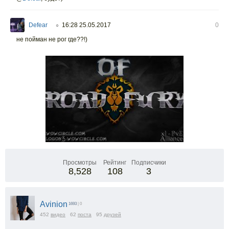
Defear
16:28 25.05.2017
0
○
не пойман не рог где??!)
Просмотры
Рейтинг
Подписчики
8,528
108
3
Avinion
1693
| 0
452
видео
62
поста
95
друзей