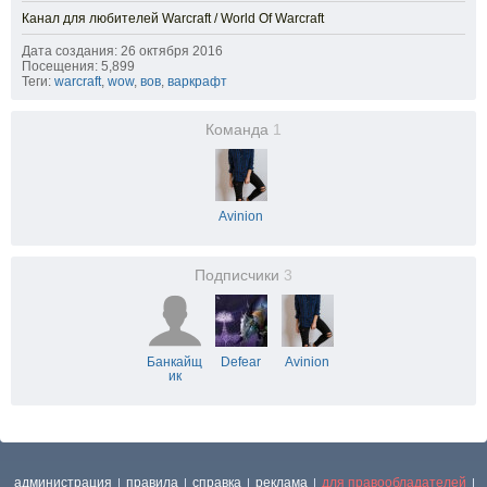
Канал для любителей Warcraft / World Of Warcraft
Дата создания: 26 октября 2016
Посещения: 5,899
Теги:
warcraft
,
wow
,
вов
,
варкрафт
Команда
1
Avinion
Подписчики
3
Банкайщ
Defear
Avinion
ик
администрация
правила
справка
реклама
для правообладателей
|
|
|
|
|