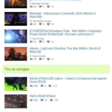
4 месяца назад
04:35
46
1
+1
Midnight - Intercession Cinematic 2026 (World of
Warcraft)
11 месяцев назад
04:30
92
4
+3
[СПОЙЛЕРЫ] Khadgars Fate - War Within Campaign
Finale World Of Warcraft - Русские субтитры !!!
1 год назад
03:18
31
0
+1
Alleria - Light and Shadow, The War Within, World of
Warcraft
2 года назад
05:24
20
0
+2
Топ за сегодня
World of Warcraft Legion - Смерть Гул'дана в Цитадели
Ночи (RUS)
455
5
+13
01:16
Нуб и WoW (Ржач)
363
11
−34
00:40