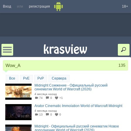
Вход
или
регистрация
18+
Wow_A
135
Все
PvE
PvP
Сервера
Midnight Сожжение - Официальный русский
синематик World of Warcraft (2026)
4 месяца назад
02:15
74
0
+1
Arator Cinematic Immolation World of Warcraft Midnight
4 месяца назад
13
0
0
02:07
Midnight - Официальный русский синематик Новое
дополнение World of Warcraft (2026)