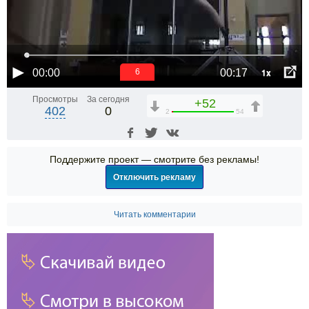
1x
00:00
00:17
6
Просмотры
За сегодня
+52
402
0
2
54
Поддержите проект — смотрите без рекламы!
Отключить рекламу
Читать комментарии