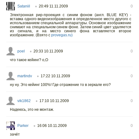
Sataniil
20:49 11.11.2009
0
○
Электронная рир-проекция с синим фоном (англ. BLUE KEY) -
вставка одного видеоизображения в определенное место другого с
использованием специальной аппаратуры. Основное изображение
снимают на специальном синем фоне. Затем синий цвет удаляется
из сигнала, и на место синего фона вставляется второе
изображение. (Взято с
provegas.ru)
poel
20:33 10.11.2009
0
○
что такое кейинг? о,О
martindv
17:22 10.11.2009
0
○
ну ну. Это кейинг 100%! Где отражение то в зеркале его?
vik1862
17:10 10.11.2009
0
○
Надеюсь, это не монтаж.
Parker
16:06 10.11.2009
0
○
зачёт