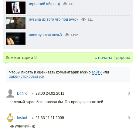
киргизкий айфон))
616
музыка из того что под рукой
421
мисс русская ночь3
1492
Комментарии
8
с начала
|
дерево
Чтобы писать и оценивать комментарии нужно
войти
или
зарегистрироваться
D@rK
23:00 24.02.2011
0
○
зеленый экран блин сказал бы. Так проще и понятней.
leshei
21:33 11.11.2009
0
○
не умничий=)))