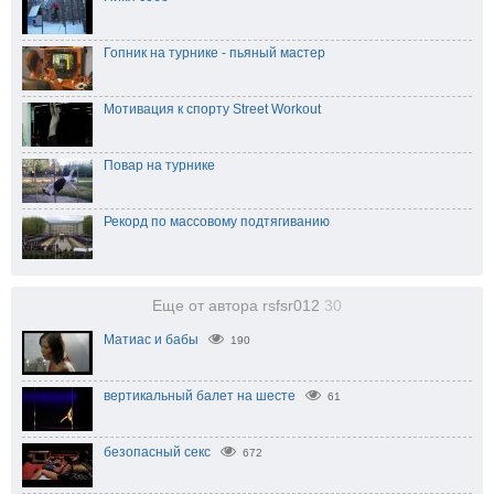
Гопник на турнике - пьяный мастер
Мотивация к спорту Street Workout
Повар на турнике
Рекорд по массовому подтягиванию
Еще от автора rsfsr012
30
Матиас и бабы
190
вертикальный балет на шесте
61
безопасный секс
672