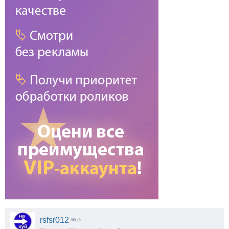
rsfsr012
788
| 0