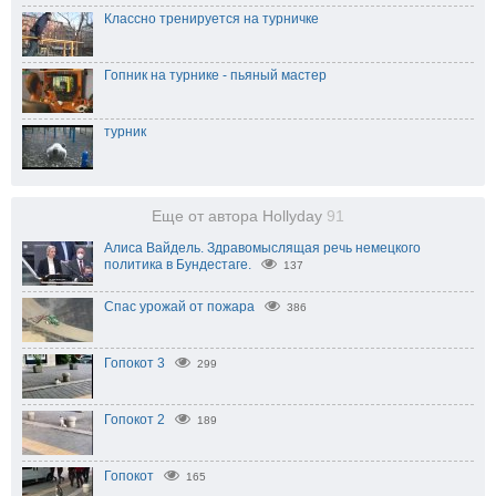
Классно тренируется на турничке
Гопник на турнике - пьяный мастер
турник
Еще от автора Hollyday
91
Алиса Вайдель. Здравомыслящая речь немецкого
политика в Бундестаге.
137
Спас урожай от пожара
386
Гопокот 3
299
Гопокот 2
189
Гопокот
165