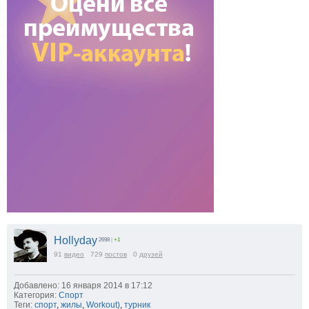
Hollyday
2698
|
+1
91
видео
729
постов
0
друзей
Добавлено: 16 января 2014 в 17:12
Категория:
Спорт
Теги:
спорт
,
жилы
,
Workout)
,
турник