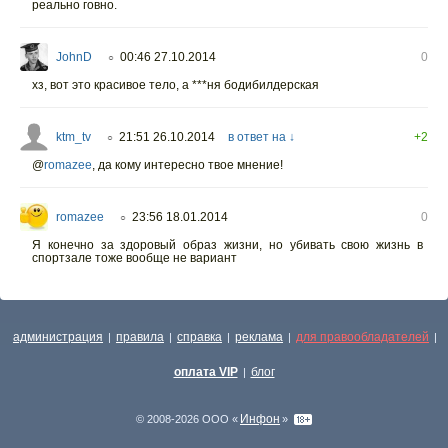
реально говно.
JohnD
00:46 27.10.2014
0
○
хз, вот это красивое тело, а ***ня бодибилдерская
ktm_tv
21:51 26.10.2014
в ответ на ↓
+2
○
@
romazee
,
да кому интересно твое мнение!
romazee
23:56 18.01.2014
0
○
Я конечно за здоровый образ жизни, но убивать свою жизнь в
спортзале тоже вообще не вариант
администрация
правила
справка
реклама
для правообладателей
|
|
|
|
|
оплата VIP
блог
|
Инфон
© 2008-2026 ООО «
»