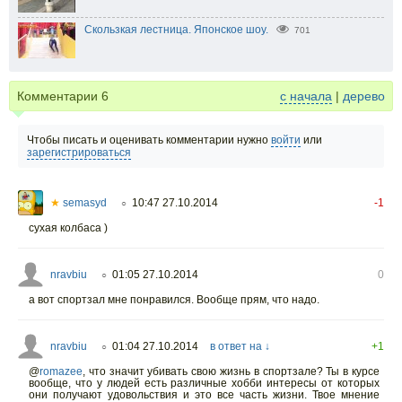
Скользкая лестница. Японское шоу.
701
Комментарии
6
с начала
|
дерево
Чтобы писать и оценивать комментарии нужно
войти
или
зарегистрироваться
★
semasyd
10:47 27.10.2014
-1
○
сухая колбаса )
nravbiu
01:05 27.10.2014
0
○
а вот спортзал мне понравился. Вообще прям, что надо.
nravbiu
01:04 27.10.2014
в ответ на ↓
+1
○
@
romazee
,
что значит убивать свою жизнь в спортзале? Ты в курсе
вообще, что у людей есть различные хобби интересы от которых
они получают удовольствия и это все часть жизни. Твое мнение