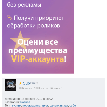
★
Sub
54593
| 0
1087
видео
1860
постов
67
друзей
Добавлено: 18 января 2012 в 18:02
Категория:
Разное
Теги:
турник
,
перекладина
,
трюк
,
сальто
,
нихуя
,
себе