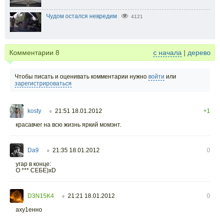
Чудом остался невредим
4121
Комментарии
8
с начала
|
дерево
Чтобы писать и оценивать комментарии нужно
войти
или
зарегистрироваться
kosty
21:51 18.01.2012
+1
○
красавчег на всю жизнь яркий момэнт.
Da9
21:35 18.01.2012
0
○
угар в конце:
О *** СЕБЕ)xD
D3N15K4
21:21 18.01.2012
0
○
аху1енно