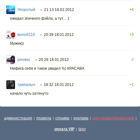
Упоротый
21:13 18.01.2012
+4
○
ожидал эпичного фэйла, а тут... :)
terror0110
20:39 18.01.2012
+3
○
Мужик))
pinokio
20:28 18.01.2012
0
○
Нифига себя я такое увидел %) КРАСАВА
трипалыч
18:32 18.01.2012
+1
○
начало чуть затянуто
администрация
правила
справка
реклама
для правообладателей
|
|
|
|
|
оплата VIP
блог
|