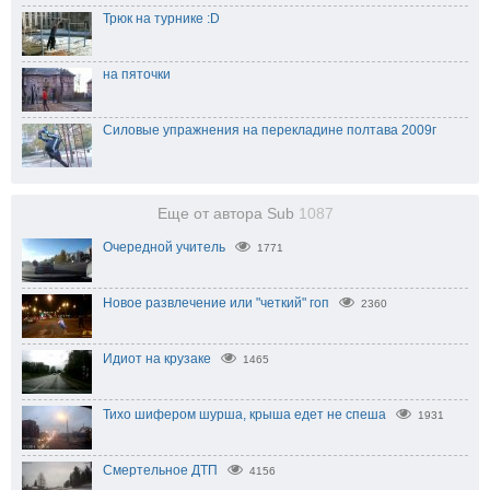
Трюк на турнике :D
на пяточки
Силовые упражнения на перекладине полтава 2009г
Еще от автора Sub
1087
Очередной учитель
1771
Новое развлечение или "четкий" гоп
2360
Идиот на крузаке
1465
Тихо шифером шурша, крыша едет не спеша
1931
Смертельное ДТП
4156