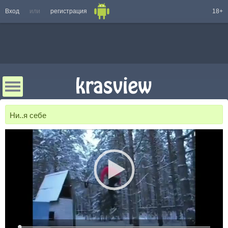
Вход
или
регистрация
18+
Ни..я себе