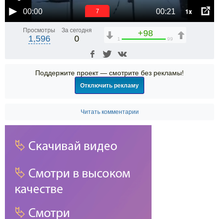
1x
00:00
00:21
6
Просмотры
За сегодня
+98
1,596
0
1
99
Поддержите проект — смотрите без рекламы!
Отключить рекламу
Читать комментарии