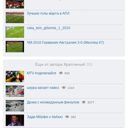
Лучшие голы марта в АПЛ
cska_tom_gilierme_1_2010
ЧМ-2010.Германия-Австралия 3-0 (Мюллер 67)
Еще от автора Крапленый
281
MTV подключайся
650
шкура капает навоз
1310
Драка с неожиданным финалом
3077
Эдди Мёрфи о бабах)
392