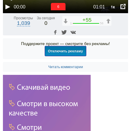
1x
00:00
01:01
5
Просмотры
За сегодня
+55
1,039
0
1
56
Поддержите проект — смотрите без рекламы!
Отключить рекламу
Читать комментарии