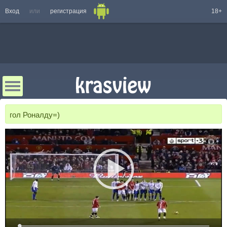
Вход
или
регистрация
18+
гол Роналду=)