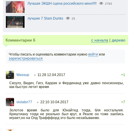
Лучшая ЭКШН сцена российского кино!!!!!
2793
лучшие 7 Slam Dunks
25
Комментарии
6
с начала
|
дерево
Чтобы писать и оценивать комментарии нужно
войти
или
зарегистрироваться
Wassup
11:28 12.04.2017
+1
○
Скоулз, Видич, Гигз, Каррик и Фердинанд уже давно пенсионеры,
как быстро летит время
violator77
22:10 10.04.2017
+7
○
Золотое время было для Юнайтед тогда, бля ностальгия.
Криштиану тогда не реально был крут, в Реале он тоже заебись
играет,но на Олд Трафффорд это было незабываемо.