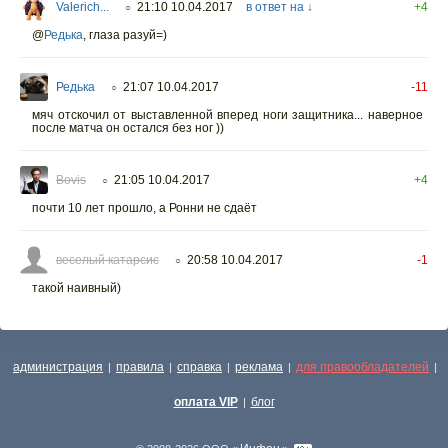
Valerich...
21:10 10.04.2017
в ответ на ↓
+4
○
@
Редька
,
глаза разуй=)
Редька
21:07 10.04.2017
-11
○
мяч отскочил от выставленной вперед ноги защитника... наверное
после матча он остался без ног ))
Bovis
21:05 10.04.2017
+4
○
почти 10 лет прошло, а Ронни не сдаёт
веселый катарсис
20:58 10.04.2017
-1
○
такой наивный)
администрация
правила
справка
реклама
для правообладателей
|
|
|
|
|
оплата VIP
блог
|