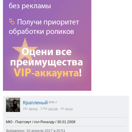
Крапленый
11754
| 0
281
видео
2756
постов
44
друга
МЮ - Портсмут / гол Роналду / 30.01.2008
Добавлено: 10 апреля 2017 в 20:51