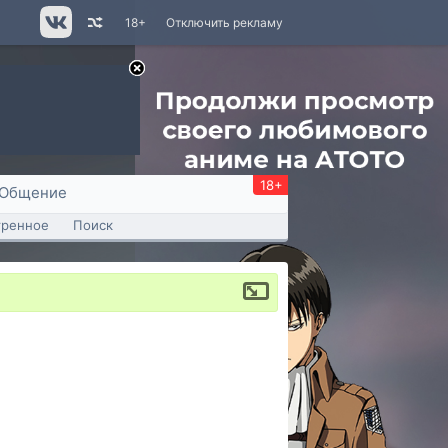
18+
Отключить рекламу
18+
Общение
тренное
Поиск