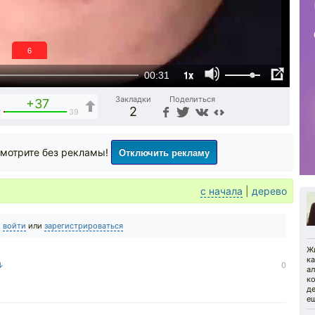
6
1x
00:31
Закладки
Поделиться
+37
2
2
39
Отключить рекламу
мотрите без рекламы!
с начала
|
дерево
о
войти
или
зарегистрироваться
Ж
ка
 ↓
0
а
ко
де
ещ