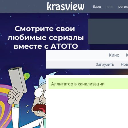
Вход
или
реги
Кино
Загрузить
Нов
Аллигатор в канализации