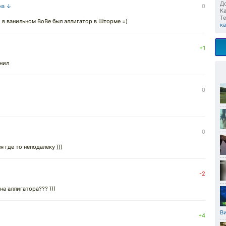
До
на ↓
0
Ка
Те
о в ванильном ВоВе был аллигатор в Шторме =)
к
+1
енил
0
0
 где то неподалеку )))
-2
на аллигатора??? )))
В
+4