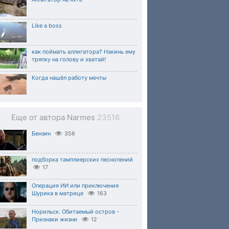
Like a boss
как поймать аллигатора? Накинь ему
тряпку на голову и хватай!
Когда нашёл работу мечты
Еще от автора Narmes
23516
Бензин
356
подборка тамплиерских песнопений
17
Операция ИИ или приключения
Шурика в матрице
163
Норильск. Обитаемый остров -
Признаки жизни
12