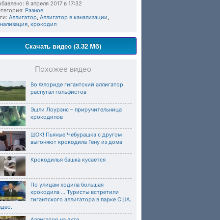
бавлено: 9 апреля 2017 в 17:32
тегория:
Разное
ги:
Аллигатор
,
Аллигатор в канализации
,
анализация
,
крокодил
Скачать видео (3.32 Мб)
Похожее видео
Во Флориде гигантский аллигатор
распугал гольфистов
Эшли Лоурэнс – приручительница
крокодилов
ШОК! Пьяные Чебурашка с другом
выгоняют крокодила Гену из дома
Крокодилья башка кусается
По улицам ходила большая
крокодила ... Туристы встретили
гигантского аллигатора в парке США.
идео.
Аллигатор на яхте