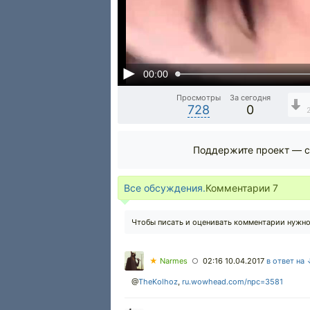
00:00
Просмотры
За сегодня
728
0
Поддержите проект — с
Все обсуждения.
Комментарии
7
Чтобы писать и оценивать комментарии нужн
★
Narmes
02:16 10.04.2017
в ответ на
○
@
TheKolhoz
,
ru.wowhead.com/npc=3581