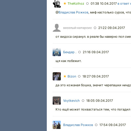
★
TheKolhoz
01:38 10.04.2017
в ответ 
○
@
Владислав Рожков
,
миф настолько суров, чт
веселый катарсис
21:22 09.04.2017
○
от видоса сиранул. в реале бы наверно пол см
Бендер .
21:16 09.04.2017
○
щя как побежит.
★
Bizon
18:27 09.04.2017
○
да это кожаная бошка, значит черепашки ниндзя
Voytkevich
18:05 09.04.2017
○
Кто ещё может похвастаться тем, что погадил 
Владислав Рожков
17:54 09.04.2017
○