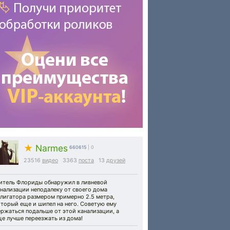
★
Narmes
660615
| 0
23516
видео
3363
поста
13
друзей
итель Флориды обнаружил в ливневой
нализации неподалеку от своего дома
ллигатора размером примерно 2.5 метра,
торый еще и шипел на него. Советую ему
ржаться подальше от этой канализации, а
е лучше переезжать из дома!