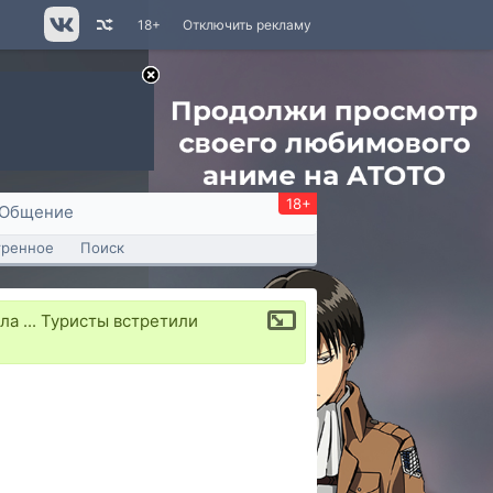
18+
Отключить рекламу
18+
Общение
тренное
Поиск
а ... Туристы встретили