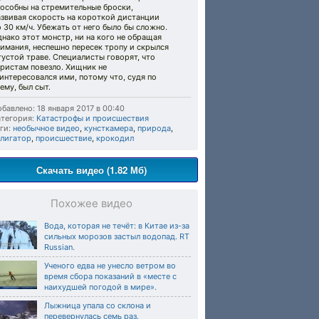
пособны на стремительные броски,
азвивая скорость на короткой дистанции
 30 км/ч. Убежать от него было бы сложно.
нако этот монстр, ни на кого не обращая
имания, неспешно пересек тропу и скрылся
густой траве. Специалисты говорят, что
ристам повезло. Хищник не
интересовался ими, потому что, судя по
ему, был сыт.
бавлено: 18 января 2017 в 00:40
тегория:
Катастрофы и происшествия
ги:
необычное видео
,
кунсткамера
,
природа
,
ллигатор
,
происшествие
,
крокодил
Скачать видео (1.82 Мб)
Похожее видео
Вода, которая не течёт: в Китае из-за
сильных морозов застыл водопад. RT
Russian.
Ученого едва не унесло ветром во
время сбора показаний в «месте с
наихудшей погодой в мире».
Лыжница упала со склона и
перевернулась семь раз.