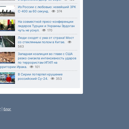
Из России с любовью: новейший ЗРК
С-400 за 60 секунд.
374
На совместной пресс-конференции
лидеров Турции и Украины Эрдоган
чуть не уснул.
170
Люди сходят с ума от страха! Мост
со стеклянным полом в Китае.
563
Западная коалиция во главе с США
резко снизила интенсивность ударов
по террористам ИГИЛ на
ерритории Ирака.
101
В Сирии потерпел крушение
российский Су-24.
353
P
|
блог