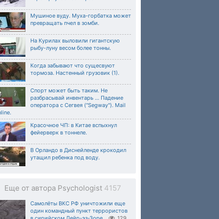
Мушиное вуду. Муха-горбатка может
превращать пчел в зомби.
На Курилах выловили гигантскую
рыбу-луну весом более тонны.
Когда забывают что сущесвуют
тормоза. Настенный грузовик (1).
Спорт может быть таким. Не
разбрасывай инвентарь ... Падение
оператора с Сегвея ("Segway"). Mail
line.
Красочное ЧП: в Китае вспыхнул
фейерверк в тоннеле.
В Орландо в Диснейленде крокодил
утащил ребенка под воду.
Еще от автора Psychologist
4157
Самолёты ВКС РФ уничтожили еще
один командный пункт террористов
в сирийском Дейр-эз-Зоре.
129