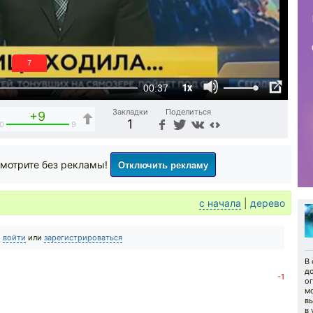
6
1x
00:37
Закладки
Поделиться
+9
1
0
9
Отключить рекламу
мотрите без рекламы!
с начала
|
дерево
о
войти
или
зарегистрироваться
В
д
-1
ог
м
вы
в 