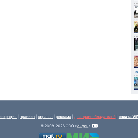
т
истрация
|
правила
|
справка
|
реклама
|
для правообладателей
|
оплата VI
© 2008-2026 ООО «
Инфон
»