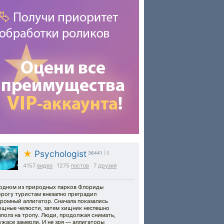
★
Psychologist
36441
| 0
4157
видео
1275
постов
7
друзей
 одном из природных парков Флориды
орогу туристам внезапно преградил
ромный аллигатор. Сначала показались
ощные челюсти, затем хищник неспешно
полз на тропу. Люди, продолжая снимать,
ужасе замерли. И не зря — аллигаторы