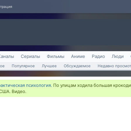
страция
Каналы
Сериалы
Фильмы
Аниме
Радио
Люди
ое
Популярное
Лучшее
Обсуждаемое
Недавно просмо
рактическая психология.
По улицам ходила большая крокодил
 США. Видео.