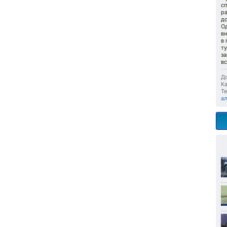
с
р
до
Од
вн
в 
ту
за
вс
До
Ка
Те
а