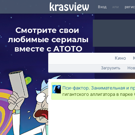
Вход
или
реги
Кино
Загрузить
Нов
Пси-фактор. Занимательная и п
гигантского аллигатора в парке