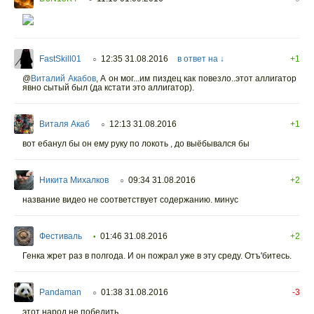
FastSkill01
12:35 31.08.2016
в ответ на ↓
+1
○
@
Виталий Акабов
,
А он мог...им пиздец как повезло..этот аллигатор
явно сытый был (да кстати это аллигатор).
Виталя Акаб
12:13 31.08.2016
+1
○
вот ебанул бы он ему руку по локоть , до выёбывался бы
Никита Михалков
09:34 31.08.2016
+2
○
название видео не соответствует содержанию. минус
Фестиваль
01:46 31.08.2016
+2
•
Генка жрет раз в полгода. И он пожрал уже в эту среду. Отъ'битесь.
Pandaman
01:38 31.08.2016
-3
○
этот народ не победить