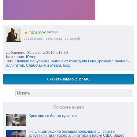
★
Narmes
660616
| 0
23516
видео
3364
поста
13
друзей
Добавлено: 30 августа 2016 в 17:30
Категория:
Юмор
Теги:
Пьяные Чебурашка
,
выгоняют крокодила Гену
,
крокодил
,
выгнали
,
аллигатор
,
Слабоумия и отвага
,
бокс
Скачать видео (1.27 Мб)
Похожее видео
Крокодилья башка кусается
По улицам ходила большая крокодила ... Туристы
встретили гигантского аллигатора в парке США. Видео.