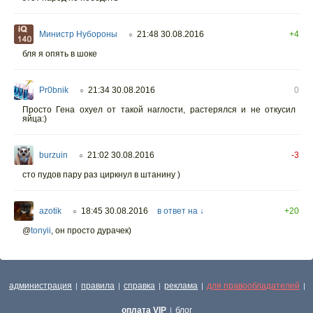
Министр Нубороны
21:48 30.08.2016
+4
○
бля я опять в шоке
Pr0bnik
21:34 30.08.2016
0
○
Просто Гена охуел от такой наглости, растерялся и не откусил
яйца:)
burzuin
21:02 30.08.2016
-3
○
сто пудов пару раз циркнул в штанину )
azotik
18:45 30.08.2016
в ответ на ↓
+20
○
@
tonyii
,
он просто дурачек)
администрация
правила
справка
реклама
для правообладателей
|
|
|
|
|
оплата VIP
блог
|