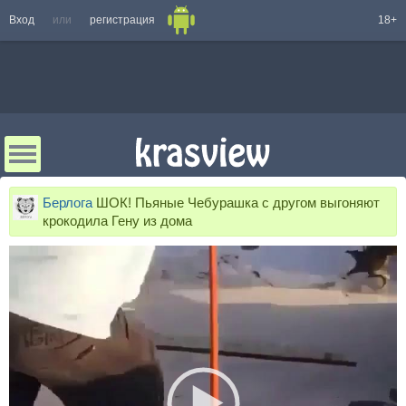
Вход
или
регистрация
18+
Берлога
ШОК! Пьяные Чебурашка с другом выгоняют
крокодила Гену из дома