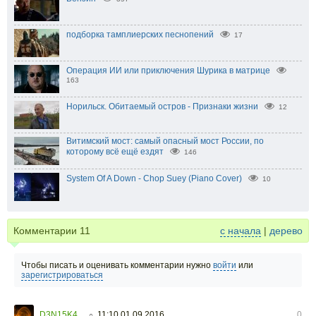
подборка тамплиерских песнопений
17
Операция ИИ или приключения Шурика в матрице
163
Норильск. Обитаемый остров - Признаки жизни
12
Витимский мост: самый опасный мост России, по
которому всё ещё ездят
146
System Of A Down - Chop Suey (Piano Cover)
10
Комментарии
11
с начала
|
дерево
Чтобы писать и оценивать комментарии нужно
войти
или
зарегистрироваться
D3N15K4
11:10 01.09.2016
0
○