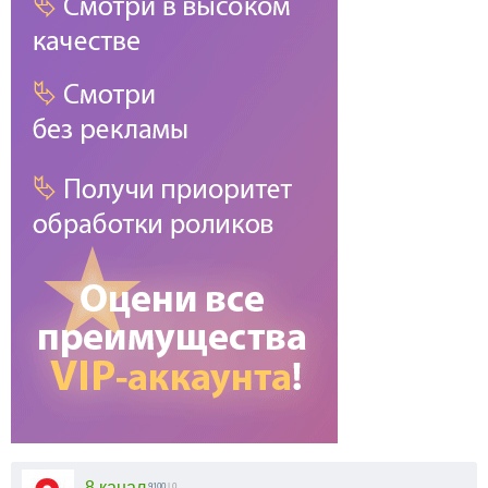
8 канал
9100
| 0