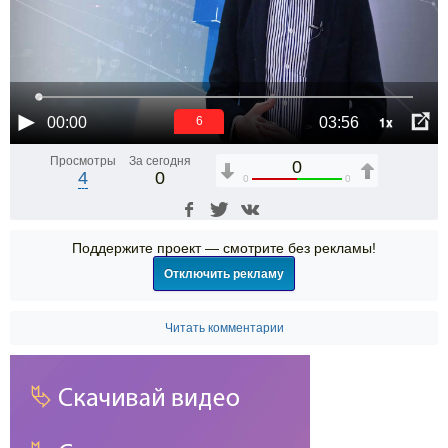
1x
00:00
03:56
6
Просмотры
За сегодня
0
4
0
0
0
Поддержите проект — смотрите без рекламы!
Отключить рекламу
Читать комментарии