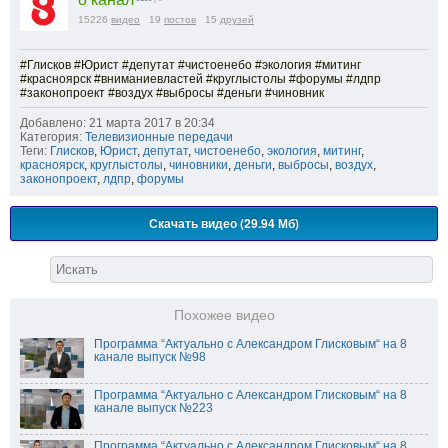
15226
видео
19
постов
15
друзей
#Глисков #Юрист #депутат #чистоенебо #экология #митинг
#красноярск #вниманиевластей #круглыстолы #форумы #лдпр
#законопроект #воздух #выбросы #деньги #чиновник
Добавлено: 21 марта 2017 в 20:34
Категория:
Телевизионные передачи
Теги:
Глисков
,
Юрист
,
депутат
,
чистоенебо
,
экология
,
митинг
,
красноярск
,
круглыстолы
,
чиновники
,
деньги
,
выбросы
,
воздух
,
законопроект
,
лдпр
,
форумы
Скачать видео (29.94 Мб)
Похожее видео
Программа “Актуально с Александром Глисковым“ на 8
канале выпуск №98
Программа “Актуально с Александром Глисковым“ на 8
канале выпуск №223
Программа “Актуально с Александром Глисковым“ на 8