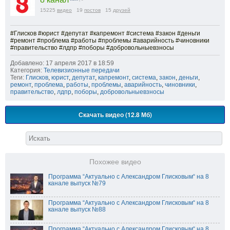
15225
видео
19
постов
15
друзей
#Глисков #юрист #депутат #капремонт #система #закон #деньги
#ремонт #проблема #работы #проблемы #аварийность #чиновники
#правительство #лдпр #поборы #добровольныевзносы
Добавлено: 17 апреля 2017 в 18:59
Категория:
Телевизионные передачи
Теги:
Глисков
,
юрист
,
депутат
,
капремонт
,
система
,
закон
,
деньги
,
ремонт
,
проблема
,
работы
,
проблемы
,
аварийность
,
чиновники
,
правительство
,
лдпр
,
поборы
,
добровольныевзносы
Скачать видео (12.8 Мб)
Похожее видео
Программа “Актуально с Александром Глисковым“ на 8
канале выпуск №79
Программа “Актуально с Александром Глисковым“ на 8
канале выпуск №88
Программа “Актуально с Александром Глисковым“ на 8