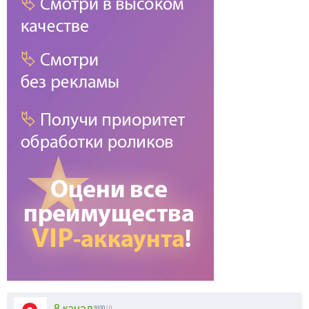
8 канал
9100
| 0