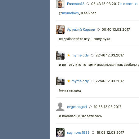
Freeman12
03:43 13.03.2017
в ответ на
○
@
mymelody
,
я её ибал
Артемий Карлов
00:40 13.03.2017
○
не добавляйте эту шлюху сука
★
mymelody
22:46 12.03.2017
○
и вот эту кто то там изнасиловал, как заебало
★
mymelody
22:46 12.03.2017
○
блять пиздец
evgeshagad
19:38 12.03.2017
○
и поеблась и засветилась
saymons1989
19:08 12.03.2017
○