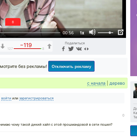
7
1x
00:56
Поделиться
−119
127
8
Отключить рекламу
мотрите без рекламы!
с начала
|
дерево
о
войти
или
зарегистрироваться
До
Ка
0
Те
понимаю чому такой дикий хайп с этой прошмандовой в сети пошел?