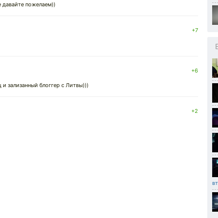
 давайте пожелаем))
+7
+6
ц и зализанный блоггер с Литвы)))
+2
вт