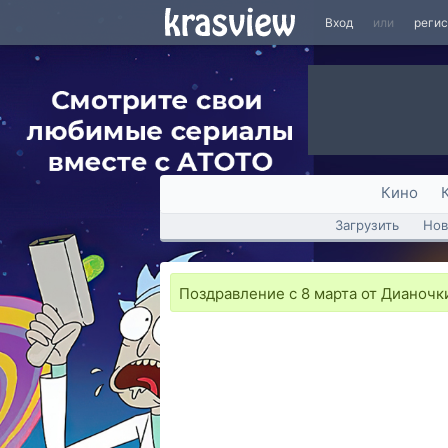
Вход
или
реги
Кино
Загрузить
Нов
Поздравление с 8 марта от Дианочк