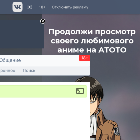
18+
Отключить рекламу
18+
Общение
тренное
Поиск