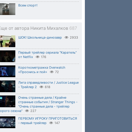
Всем спорт!
Еще от автора Никита Михалков
687
ШОК! Школьница-динозавр
2933
Первый трейлер сериала "Каратель"
от Netflix
176
Короткометражка Overwatch
«Проснись и пой»
72
Лига справедливости / Justice League
- Трейлер 2
618
Очень странные дела / Крайне
странные события / Stranger Things -
"Очень странные дела - трейлер
орого сезона"
227
ПЕРВОМУ ИГРОКУ ПРИГОТОВИТЬСЯ
- первый трейлер
147