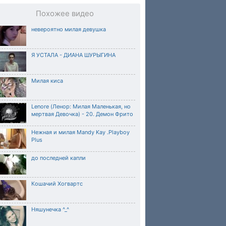
Похожее видео
невероятно милая девушка
Я УСТАЛА - ДИАНА ШУРЫГИНА
Милая киса
Lenore (Ленор: Милая Маленькая, но
мертвая Девочка) - 20. Демон Фрито
Нежная и милая Mandy Kay .Playboy
Plus
до последней капли
Кошачий Хогвартс
Няшунечка ^_^