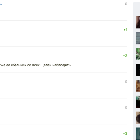
 ↓
0
+1
+2
 уже ее ебальник со всех щелей наблюдать
0
0
+3