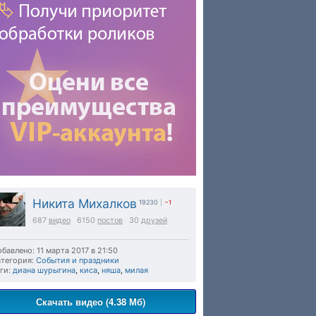
Никита Михалков
19230
|
−1
687
видео
6150
постов
30
друзей
бавлено: 11 марта 2017 в 21:50
тегория:
События и праздники
ги:
диана шурыгина
,
киса
,
няша
,
милая
Скачать видео (4.38 Мб)