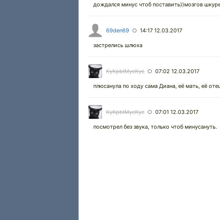
дождался минус чтоб поставить))мозгов шкуре
69den69
14:17 12.03.2017
○
застрелись шлюха
KyKpbIMycKyc
07:02 12.03.2017
○
плюсанула по ходу сама Диана, её мать, её оте
KyKpbIMycKyc
07:01 12.03.2017
○
посмотрел без звука, только чтоб минусануть.