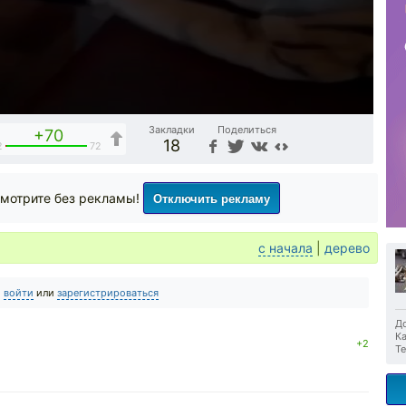
Закладки
Поделиться
+70
18
2
72
Отключить рекламу
мотрите без рекламы!
с начала
|
дерево
о
войти
или
зарегистрироваться
До
Ка
+2
Те