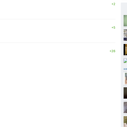
+2
+5
+26