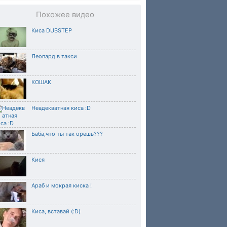
Похожее видео
Киса DUBSTEP
Леопард в такси
КОШАК
Неадекватная киса :D
Баба,что ты так орешь???
Кися
Араб и мокрая киска !
Киса, вставай (:D)