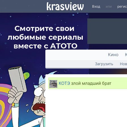
Вход
или
реги
Кино
Загрузить
Нов
КОТЭ
злой младший брат