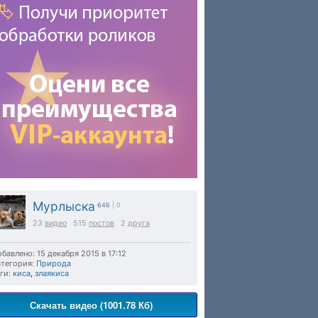
Мурлыска
646
| 0
23
видео
515
постов
2
друга
бавлено: 15 декабря 2015 в 17:12
тегория:
Природа
ги:
киса
,
злаякиса
Скачать видео (1001.78 Кб)