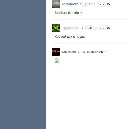
romario92
20:03 15.12.2015
○
Вообще боксёр ;)
Тролейбус
19:40 15.12.2015
○
Крутой хук с права
MrShram
17:15 15.12.2015
○