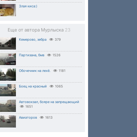
Злая киса:)
Еще от автора Мурлыска
23
Кемерово, зебра
379
Партизана, бмв
1526
Обочечник на лехё.
1181
Боец на красный
1065
Автовокзал, бояре на запрещающий
1651
Авиаторов
1613