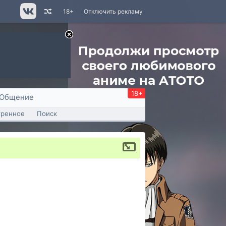
18+
Отключить рекламу
18+
Общение
тренное
Поиск