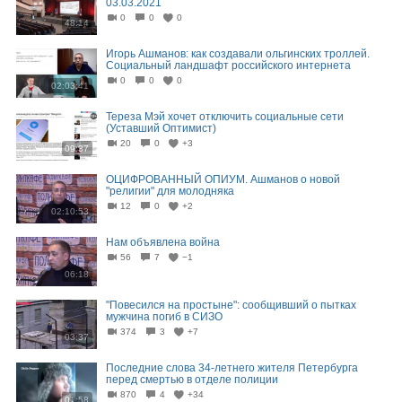
03.03.2021
0
0
0
48:14
Игорь Ашманов: как создавали ольгинских троллей.
Социальный ландшафт российского интернета
0
0
0
02:03:41
Тереза Мэй хочет отключить социальные сети
(Уставший Оптимист)
20
0
+3
09:37
ОЦИФРОВАННЫЙ ОПИУМ. Ашманов о новой
"религии" для молодняка
12
0
+2
02:10:53
Нам объявлена война
56
7
−1
06:18
"Повесился на простыне": сообщивший о пытках
мужчина погиб в СИЗО
374
3
+7
03:37
Последние слова 34-летнего жителя Петербурга
перед смертью в отделе полиции
870
4
+34
01:58