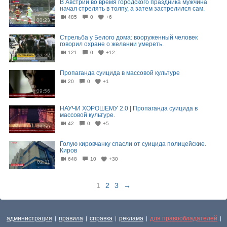
В Австрии во время городского праздника мужчина
начал стрелять в толпу, а затем застрелился сам.
485
0
+6
00:23
Стрельба у Белого дома: вооруженный человек
говорил охране о желании умереть.
121
0
+12
02:27
Пропаганда суицида в массовой культуре
20
0
+1
09:56
НАУЧИ ХОРОШЕМУ 2.0 | Пропаганда суицида в
массовой культуре.
42
0
+5
09:56
Голую кировчанку спасли от суицида полицейские.
Киров
648
10
+30
02:11
1
2
3
→
администрация
правила
справка
реклама
для правообладателей
|
|
|
|
|