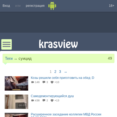
Вход
или
регистрация
18+
Теги
→
суицид
49
1
2
3
→
Козы решили себя приготовить на обед :D
146
3
+10
00:38
Самодемонтирующийся душ
438
2
+13
00:07
Расширенное заседание коллегии МВД России