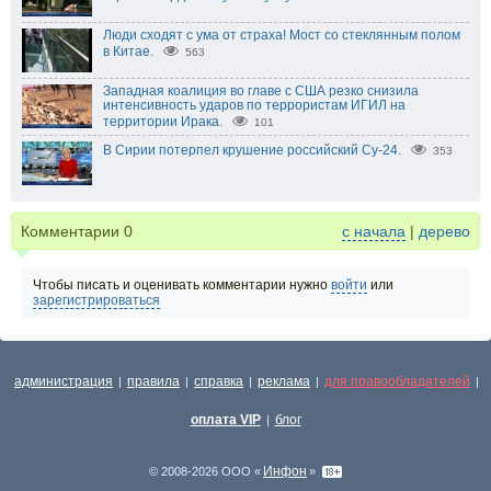
Люди сходят с ума от страха! Мост со стеклянным полом
в Китае.
563
Западная коалиция во главе с США резко снизила
интенсивность ударов по террористам ИГИЛ на
территории Ирака.
101
В Сирии потерпел крушение российский Су-24.
353
Комментарии
0
с начала
|
дерево
Чтобы писать и оценивать комментарии нужно
войти
или
зарегистрироваться
администрация
правила
справка
реклама
для правообладателей
|
|
|
|
|
оплата VIP
блог
|
Инфон
© 2008-2026 ООО «
»