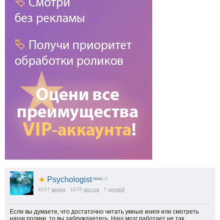
★
Psychologist
36441
| 0
4157
видео
1275
постов
7
друзей
Если вы думаете, что достаточно читать умные книги или смотреть
наши ролики, то вы заблуждаетесь. Наш мозг работает не так