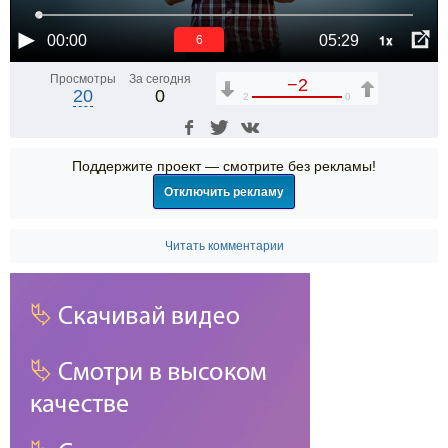
1x
00:00
05:29
6
Просмотры
За сегодня
−2
20
0
2
0
Поддержите проект — смотрите без рекламы!
Отключить рекламу
Читать комментарии