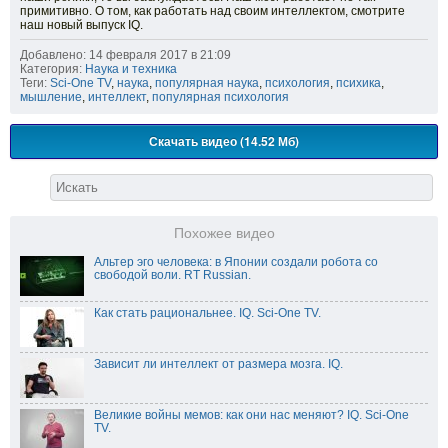
примитивно. О том, как работать над своим интеллектом, смотрите
наш новый выпуск IQ.
Добавлено: 14 февраля 2017 в 21:09
Категория:
Наука и техника
Теги:
Sci-One TV
,
наука
,
популярная наука
,
психология
,
психика
,
мышление
,
интеллект
,
популярная психология
Скачать видео (14.52 Мб)
Похожее видео
Альтер эго человека: в Японии создали робота со
свободой воли. RT Russian.
Как стать рациональнее. IQ. Sci-One TV.
Зависит ли интеллект от размера мозга. IQ.
Великие войны мемов: как они нас меняют? IQ. Sci-One
TV.