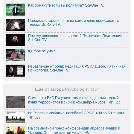
Как обмануть если ты политика? Sci-One TV.
Парадокс старения: что на самом деле происходит с
телом? Sci-One TV.
Почему появляются привычки? Пятничная Психология.
Sci-One TV.
IQ: горе от ума?
Избавление от боли: медитация VS плацебо. Пятничная
Психология. Sci-One TV.
Еще от автора Psychologist
4157
Самолёты ВКС РФ уничтожили еще один командный
пункт террористов в сирийском Дейр-эз-Зоре.
129
Из России с любовью: новейший ЗРК С-400 за 60 секунд.
374
На совместной пресс-конференции лидеров Турции и
Украины Эрдоган чуть не уснул.
170