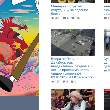
Менеджер отругал
мен
сотрудницу за ведение
экз
блога
реа
303
6
+15
1
02:57
Вчера на Ленина -
Суд
Декабристов,
дел
неадекватный разделся и
дет
лег на проезжую часть.
1
(видео ускоренно)
09.10.2019 ЧП Красноярск
127
6
0