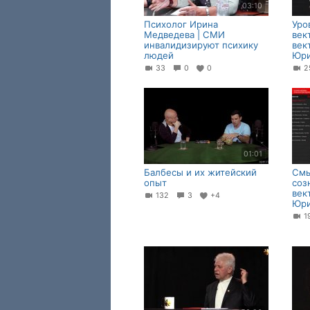
03:10
Психолог Ирина
Уро
Медведева | СМИ
век
инвалидизируют психику
век
людей
Юри
33
0
0
01:01
Балбесы и их житейский
Смы
опыт
соз
век
132
3
+4
Юри