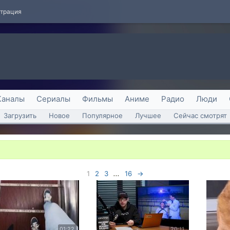
страция
Каналы
Сериалы
Фильмы
Аниме
Радио
Люди
Загрузить
Новое
Популярное
Лучшее
Сейчас смотрят
1
2
3
...
16
→
01:22
20:11