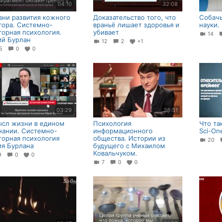
04:10
32:08
вни развития кожного
Доказательство того, что
Собачь
тора. Системно-
враньё лишает здоровья и
науки.
торная психология.
убивает
14
й Бурлан
12
2
+1
25
0
0
03:29
38:51
сл жизни в едином
Психология
Что та
нании. Системно-
информационного
Sci-On
торная психология
общества. Истории из
20
я Бурлана
будущего с Михаилом
Ковальчуком.
19
0
0
7
0
0