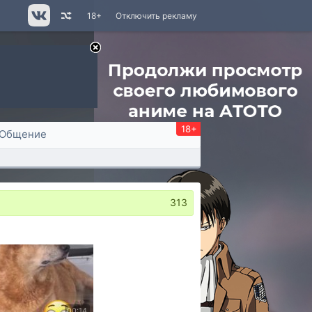
18+
Отключить рекламу
18+
Общение
313
00:14