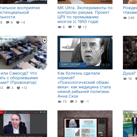
тальное восприятие
MK Ultra. Эксперименты по
Рожден
истенциальной
контролю разума. Проект
глазам
льности
ЦРУ по промыванию
24
мозгов (с 1950 года)
18
6
+4
6
1
+2
12:50
19:29
 или Самосуд? Что
Как болезнь сделали
Душа? 
ать с оборзевшими
нормой?
16
ьми? (Провокатор)
«Психологический oбман
века»: как медицина стала
03
3
+12
немой paбыней политики.
Анна Скок
73
3
−1