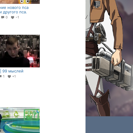
ие нового пса
и другого пса.
6
0
−1
17:58
| 99 мыслей
1
+1