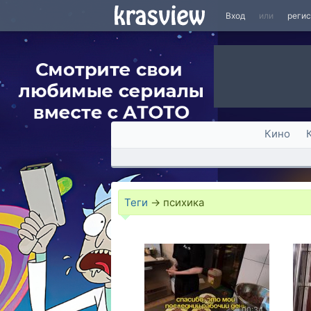
Вход
или
реги
Кино
Теги
→
психика
00:34