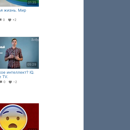
01:35
я жизнь. Мир
0
+2
05:29
кое интеллект? IQ.
e TV.
0
−2