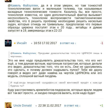
@
Камиль Файзуллин
,
да я в этом уверен, но там тонкостей
технологических вагон и маленькая тележка, так называемые
каскадные технологические тонкости. Казалось бы, все просто,
технология известна, но один дополнительный фактор вызывает
неспособность технологии воспроизвести тактикотехнические
свойства, что б решить проблему необходимо решить несколько
задач, которые отнюдь не тривиальны. предполагаю что первые
образцы циркона поступят этак к 20 году... китайцы я думаю
запустят в 19, американцы этак к 22-23
★
Инсайт
16:53 17.02.2017
в ответ на ↓
-1
○
@
Камиль Файзуллин
, Предъяви доказательства того,что ЦИРКОН лишь в
чертежах.
Это не мне надо предъявлять доказательства того, что его нет
ещё, а тем даунам ватным, картонным патриотам, которые делали
это видео, доказательство того, что он есть...Они не удосужились
это сделать, я почему должен надрывать пупок? Тебе же дауну
говорят..в видео нет даже намёка на чертёж ЦИРКОНа или его
модель..сплошной ватный пиздёжь
И ещё,когда пиндосский салдафон,со своей винтовкой придёт к нам,где
будешь ты?
буду расстреливать кремлеботов-пидорасов, которые врали людям
вот так вот просто...и заодно пендосов валить, если надо будет
Uncle Donald
22:38 11.02.2017
в ответ на ↓
+1
○