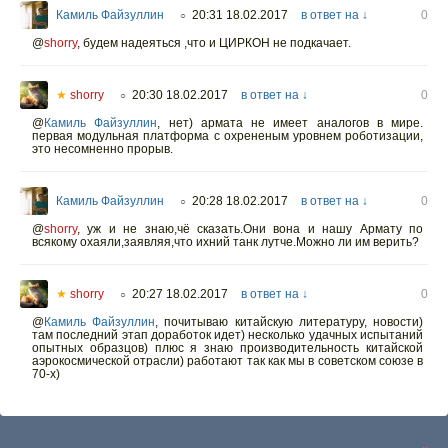
Камиль Файзуллин
20:31 18.02.2017
в ответ на ↓
0
○
@
shorry
,
будем надеяться ,что и ЦИРКОН не подкачает.
★
shorry
20:30 18.02.2017
в ответ на ↓
0
○
@
Камиль Файзуллин
,
нет) армата не имеет аналогов в мире.
первая модульная платформа с охрененым уровнем роботизации,
это несомненно прорыв.
Камиль Файзуллин
20:28 18.02.2017
в ответ на ↓
0
○
@
shorry
,
уж и не знаю,чё сказать.Они вона и нашу Армату по
всякому охаяли,заявляя,что ихний танк лутче.Можно ли им верить?
★
shorry
20:27 18.02.2017
в ответ на ↓
0
○
@
Камиль Файзуллин
,
почитываю китайскую литературу, новости)
там последний этап доработок идет) несколько удачных испытаний
опытных образцов) плюс я знаю производительность китайской
аэрокосмической отрасли) работают так как мы в советском союзе в
70-х)