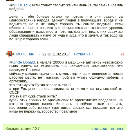
@
MOHCTbIP
,
если станет столько же или меньше, ты сам на Кремль
пойдешь.
денег у тебя больше стало не потому что они радеют за
благосостояние народа, держат людей в полунищите: вроде и не
подыхают, но и не живут хорошо. ты сам-то подумай, если
общество начнет развиваться, повысится качество жизни, уровень
образования и грамотности - это пиздец для них, с них сразу же
люди спрашивать начнут от куда и куда, что и зачем. а так водочка
по 185р и хорошо всем.
MOHCTbIP
22:38 11.02.2017
в ответ на ↓
-3
○
@
Uncle Donald
,
в начале 2000-х в медицине антивирь невозможно
было купить на какие-нить 5-6 несчастных компьютеров. это
наследие Ельцина.
сейчас у каждого врача есть компьютер. и если появляется новое
рабочее место, нет никаких проблем купить офисную мебель и
оргтехнику.
это потому что Путин воровать стал?
а при Ельцине персонал сидел за столами и на стульях ещё от
СССР
это значит хуже стали жить?
курей этих ебаных то бразильских то аргентинских продавали, на
которых трупная синева белелась. а сейчас стали воровать,
настроили собственных курятников, свежих кур продают. вот это
никак не пережить. воровство повальное
Комментарии
137
с начала
|
дерево