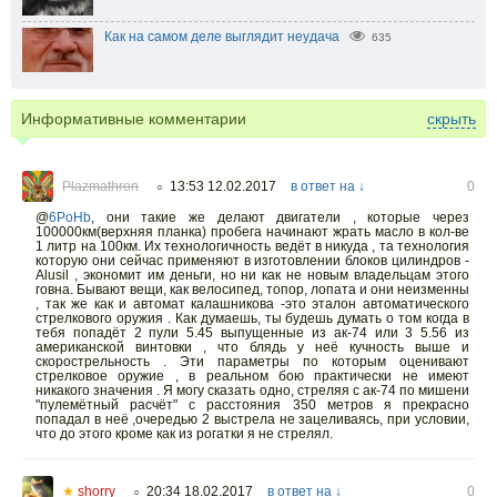
Как на самом деле выглядит неудача
635
Информативные комментарии
скрыть
Plazmathron
13:53 12.02.2017
в ответ на ↓
0
○
@
6PoHb
,
они такие же делают двигатели , которые через
100000км(верхняя планка) пробега начинают жрать масло в кол-ве
1 литр на 100км. Их технологичность ведёт в никуда , та технология
которую они сейчас применяют в изготовлении блоков цилиндров -
Alusil , экономит им деньги, но ни как не новым владельцам этого
говна. Бывают вещи, как велосипед, топор, лопата и они неизменны
, так же как и автомат калашникова -это эталон автоматического
стрелкового оружия . Как думаешь, ты будешь думать о том когда в
тебя попадёт 2 пули 5.45 выпущенные из ак-74 или 3 5.56 из
американской винтовки , что блядь у неё кучность выше и
скорострельность . Эти параметры по которым оценивают
стрелковое оружие , в реальном бою практически не имеют
никакого значения . Я могу сказать одно, стреляя с ак-74 по мишени
"пулемётный расчёт" с расстояния 350 метров я прекрасно
попадал в неё ,очередью 2 выстрела не зацеливаясь, при условии,
что до этого кроме как из рогатки я не стрелял.
★
shorry
20:34 18.02.2017
в ответ на ↓
0
○