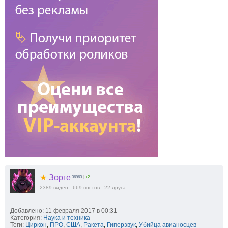
★
Зорге
36963
|
+2
2389
видео
669
постов
22
друга
Добавлено: 11 февраля 2017 в 00:31
Категория:
Наука и техника
Теги:
Циркон
,
ПРО
,
США
,
Ракета
,
Гиперзвук
,
Убийца авианосцев