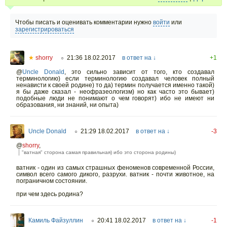
Чтобы писать и оценивать комментарии нужно
войти
или
зарегистрироваться
★
shorry
21:36 18.02.2017
в ответ на ↓
+1
○
@
Uncle Donald
,
это сильно зависит от того, кто создавал
терминологию) если терминологию создавал человек полный
ненависти к своей родине) то да) термин получается именно такой)
я бы даже сказал - неофразеологизм) но как часто это бывает)
подобные люди не понимают о чем говорят) ибо не имеют ни
образования, ни знаний, ни опыта)
Uncle Donald
21:29 18.02.2017
в ответ на ↓
-3
○
@
shorry
,
"ватная" сторона самая правильная) ибо это сторона родины)
ватник - один из самых страшных феноменов современной России,
символ всего самого дикого, разрухи. ватник - почти животное, на
пограничном состоянии.
при чем здесь родина?
Камиль Файзуллин
20:41 18.02.2017
в ответ на ↓
-1
○