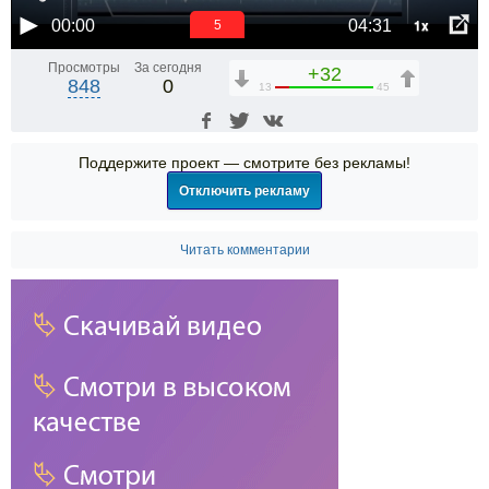
1x
00:00
04:31
5
Просмотры
За сегодня
+32
848
0
13
45
Поддержите проект — смотрите без рекламы!
Отключить рекламу
Читать комментарии