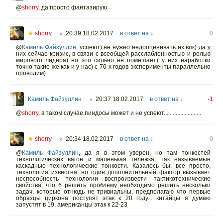
@
shorry
,
да просто фантазирую
★
shorry
20:39 18.02.2017
в ответ на ↓
0
○
@
Камиль Файзуллин
,
успеют) не нужно недооценивать их впк) да у
них сейчас кризис, в связи с всеобщей расслабленностью и ролью
мирового лидера) но это сильно не помешает) у них наработки
точно такие же как и у нас) с 70-х годов эксперименты параллельно
проводим)
Камиль Файзуллин
20:37 18.02.2017
в ответ на ↓
-1
○
@
shorry
,
в таком случае,пиндосы может и не успеют.........................
★
shorry
20:34 18.02.2017
в ответ на ↓
0
○
@
Камиль Файзуллин
,
да я в этом уверен, но там тонкостей
технологических вагон и маленькая тележка, так называемые
каскадные технологические тонкости. Казалось бы, все просто,
технология известна, но один дополнительный фактор вызывает
неспособность технологии воспроизвести тактикотехнические
свойства, что б решить проблему необходимо решить несколько
задач, которые отнюдь не тривиальны. предполагаю что первые
образцы циркона поступят этак к 20 году... китайцы я думаю
запустят в 19, американцы этак к 22-23