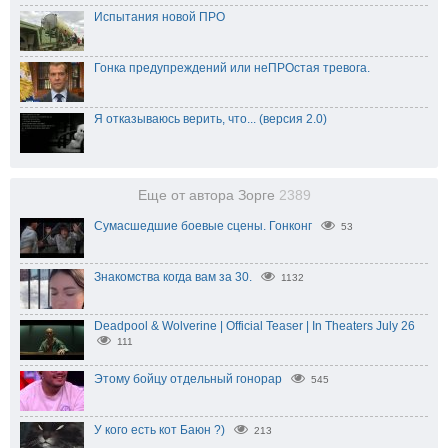
Испытания новой ПРО
Гонка предупреждений или неПРОстая тревога.
Я отказываюсь верить, что... (версия 2.0)
Еще от автора Зорге
2389
Сумасшедшие боевые сцены. Гонконг
53
Знакомства когда вам за 30.
1132
Deadpool & Wolverine | Official Teaser | In Theaters July 26
111
Этому бойцу отдельный гонорар
545
У кого есть кот Баюн ?)
213